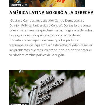
COLUMNISTAS
AMÉRICA LATINA NO GIRÓ A LA DERECHA
(Gustavo Campos, investigador Centro Democracia y
Opinión Pública, Universidad Central): Quizás la pregunta
relevante no sea por qué América Latina gira a la derecha.
La pregunta es por qué una parte creciente de los
ciudadanos ha dejado de creer que los partidos
tradicionales, de izquierda o de derecha, pueden resolver
los problemas que más les preocupan. Ahí podría estar el
verdadero cambio político de la región.