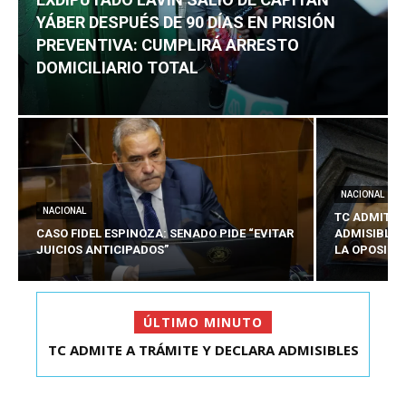
YÁBER DESPUÉS DE 90 DÍAS EN PRISIÓN
PREVENTIVA: CUMPLIRÁ ARRESTO
DOMICILIARIO TOTAL
NACIONAL
NACIONAL
TC ADMITE 
CASO FIDEL ESPINOZA: SENADO PIDE “EVITAR
ADMISIBLES
JUICIOS ANTICIPADOS”
LA OPOSICI
ÚLTIMO MINUTO
EXDIPUTADO LAVÍN SALIÓ DE CAPITÁN YÁBER
DESPUÉS DE 90 ...