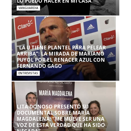
LO PUEDO HACER EN MI CASA’”
VANGUARDIA
“LA U TIENE PLANTEL PARA PELEAR
ARRIBA”: LA MIRADA DE MARIANO
PUYOL POR EL RENACER AZUL CON
FERNANDO GAGO
ENTREVISTAS
LITA DONOSO PRESENTÓ SU
DOCUMENTAL SOBRE MARÍA
MAGDALENA: “ME MUEVE SER UNA
VOZ DE ESTA VERDAD QUE HA SIDO