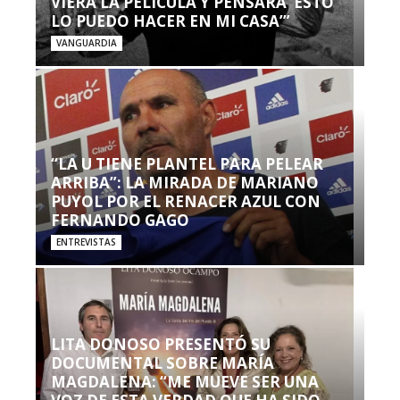
VIERA LA PELÍCULA Y PENSARA ‘ESTO
LO PUEDO HACER EN MI CASA’”
VANGUARDIA
“LA U TIENE PLANTEL PARA PELEAR
ARRIBA”: LA MIRADA DE MARIANO
PUYOL POR EL RENACER AZUL CON
FERNANDO GAGO
ENTREVISTAS
LITA DONOSO PRESENTÓ SU
DOCUMENTAL SOBRE MARÍA
MAGDALENA: “ME MUEVE SER UNA