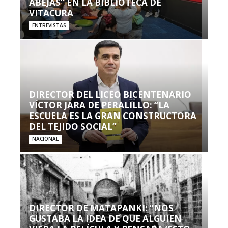
ABEJAS” EN LA BIBLIOTECA DE
VITACURA
ENTREVISTAS
DIRECTOR DEL LICEO BICENTENARIO
VÍCTOR JARA DE PERALILLO: “LA
ESCUELA ES LA GRAN CONSTRUCTORA
DEL TEJIDO SOCIAL”
NACIONAL
DIRECTOR DE MATAPANKI: “NOS
GUSTABA LA IDEA DE QUE ALGUIEN