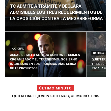
TC ADMITE A TRÁMITE Y DECLARA
ADMISIBLES LOS TRES REQUERIMIENTOS DE
LA OPOSICIÓN CONTRA LA MEGARREFORMA
NACIONAL
NACIONAL
ARRAU DETALLÓ AGENDA CONTRA EL CRIMEN
ORGANIZADO Y EL TERRORISMO: GOBIERNO
QUIÉN ERA 
INGRESARÁ EN LOS PRÓXIMOS DÍAS CERCA
TRAS SUFRI
DE 15 PROYECTOS
ESCALABA E
ÚLTIMO MINUTO
QUIÉN ERA EL JOVEN CHILENO QUE MURIÓ TRAS
TC ADMITE A TRÁMITE Y DECLARA ADMISIBLES
SUFRIR ACCID...
LOS TRES REQU...