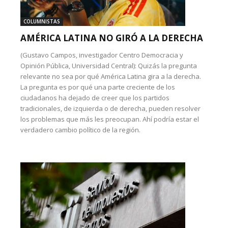
COLUMNISTAS
AMÉRICA LATINA NO GIRÓ A LA DERECHA
(Gustavo Campos, investigador Centro Democracia y
Opinión Pública, Universidad Central): Quizás la pregunta
relevante no sea por qué América Latina gira a la derecha.
La pregunta es por qué una parte creciente de los
ciudadanos ha dejado de creer que los partidos
tradicionales, de izquierda o de derecha, pueden resolver
los problemas que más les preocupan. Ahí podría estar el
verdadero cambio político de la región.