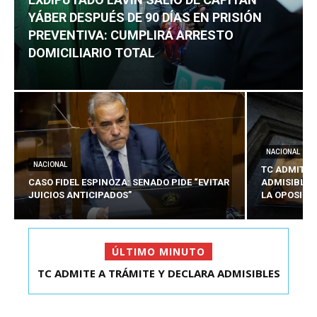
YÁBER DESPUÉS DE 90 DÍAS EN PRISIÓN
PREVENTIVA: CUMPLIRÁ ARRESTO
DOMICILIARIO TOTAL
NACIONAL
NACIONAL
TC ADMITE 
CASO FIDEL ESPINOZA: SENADO PIDE “EVITAR
ADMISIBLES
JUICIOS ANTICIPADOS”
LA OPOSICI
ÚLTIMO MINUTO
TC ADMITE A TRÁMITE Y DECLARA ADMISIBLES
EXDIPUTADO LAVÍN SALIÓ DE CAPITÁN YÁBER
LOS TRES REQU...
DESPUÉS DE 90 ...