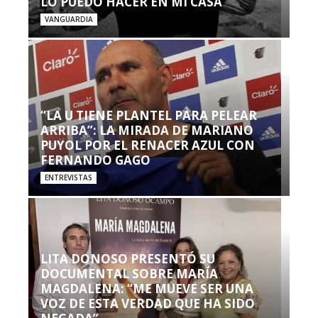
LO PUEDO HACER EN MI CASA’”
VANGUARDIA
“LA U TIENE PLANTEL PARA PELEAR
ARRIBA”: LA MIRADA DE MARIANO
PUYOL POR EL RENACER AZUL CON
FERNANDO GAGO
ENTREVISTAS
LITA DONOSO PRESENTÓ SU
DOCUMENTAL SOBRE MARÍA
MAGDALENA: “ME MUEVE SER UNA
VOZ DE ESTA VERDAD QUE HA SIDO