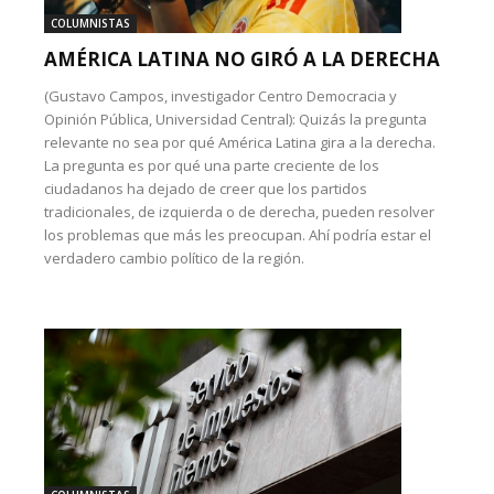
COLUMNISTAS
AMÉRICA LATINA NO GIRÓ A LA DERECHA
(Gustavo Campos, investigador Centro Democracia y
Opinión Pública, Universidad Central): Quizás la pregunta
relevante no sea por qué América Latina gira a la derecha.
La pregunta es por qué una parte creciente de los
ciudadanos ha dejado de creer que los partidos
tradicionales, de izquierda o de derecha, pueden resolver
los problemas que más les preocupan. Ahí podría estar el
verdadero cambio político de la región.