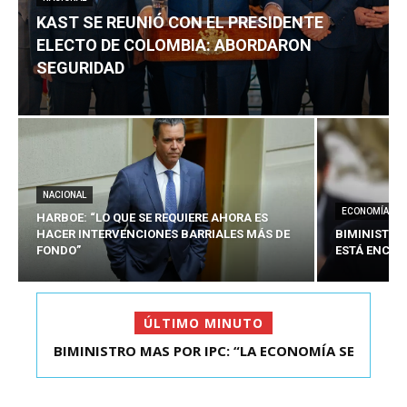
KAST SE REUNIÓ CON EL PRESIDENTE
ELECTO DE COLOMBIA: ABORDARON
SEGURIDAD
NACIONAL
ECONOMÍA
HARBOE: “LO QUE SE REQUIERE AHORA ES
HACER INTERVENCIONES BARRIALES MÁS DE
BIMINISTRO
FONDO”
ESTÁ ENCAU
ÚLTIMO MINUTO
BIMINISTRO MAS POR IPC: “LA ECONOMÍA SE
KAST SE REUNIÓ CON EL PRESIDENTE ELECTO DE
ESTÁ ENC...
COLOMBIA: A...