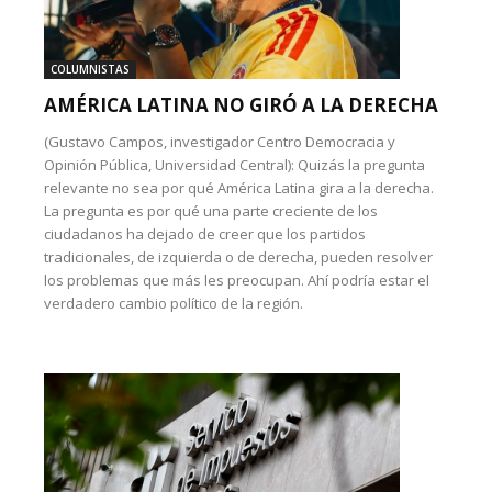
COLUMNISTAS
AMÉRICA LATINA NO GIRÓ A LA DERECHA
(Gustavo Campos, investigador Centro Democracia y
Opinión Pública, Universidad Central): Quizás la pregunta
relevante no sea por qué América Latina gira a la derecha.
La pregunta es por qué una parte creciente de los
ciudadanos ha dejado de creer que los partidos
tradicionales, de izquierda o de derecha, pueden resolver
los problemas que más les preocupan. Ahí podría estar el
verdadero cambio político de la región.