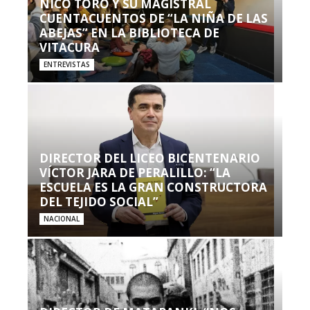
NICO TORO Y SU MAGISTRAL
CUENTACUENTOS DE “LA NIÑA DE LAS
ABEJAS” EN LA BIBLIOTECA DE
VITACURA
ENTREVISTAS
DIRECTOR DEL LICEO BICENTENARIO
VÍCTOR JARA DE PERALILLO: “LA
ESCUELA ES LA GRAN CONSTRUCTORA
DEL TEJIDO SOCIAL”
NACIONAL