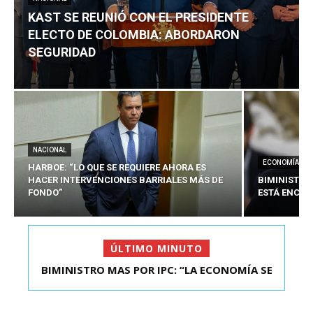
KAST SE REUNIÓ CON EL PRESIDENTE
ELECTO DE COLOMBIA: ABORDARON
SEGURIDAD
NACIONAL
ECONOMÍA
HARBOE: “LO QUE SE REQUIERE AHORA ES
HACER INTERVENCIONES BARRIALES MÁS DE
BIMINISTRO
FONDO”
ESTÁ ENCAU
ÚLTIMO MINUTO
BIMINISTRO MAS POR IPC: “LA ECONOMÍA SE
KAST SE REUNIÓ CON EL PRESIDENTE ELECTO DE
ESTÁ ENC...
COLOMBIA: A...