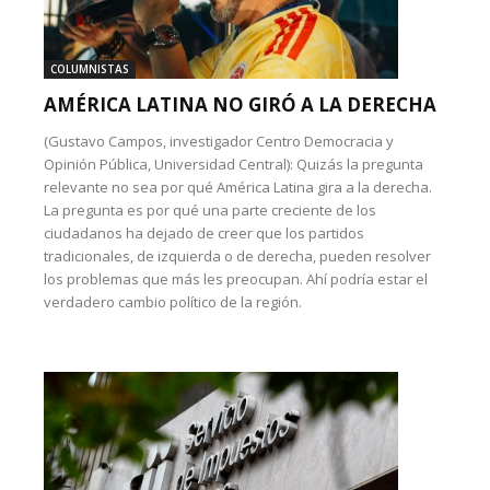
COLUMNISTAS
AMÉRICA LATINA NO GIRÓ A LA DERECHA
(Gustavo Campos, investigador Centro Democracia y
Opinión Pública, Universidad Central): Quizás la pregunta
relevante no sea por qué América Latina gira a la derecha.
La pregunta es por qué una parte creciente de los
ciudadanos ha dejado de creer que los partidos
tradicionales, de izquierda o de derecha, pueden resolver
los problemas que más les preocupan. Ahí podría estar el
verdadero cambio político de la región.