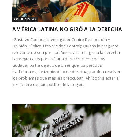
COLUMNISTAS
AMÉRICA LATINA NO GIRÓ A LA DERECHA
(Gustavo Campos, investigador Centro Democracia y
Opinión Pública, Universidad Central): Quizás la pregunta
relevante no sea por qué América Latina gira a la derecha.
La pregunta es por qué una parte creciente de los
ciudadanos ha dejado de creer que los partidos
tradicionales, de izquierda o de derecha, pueden resolver
los problemas que más les preocupan. Ahí podría estar el
verdadero cambio político de la región.