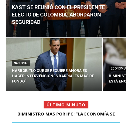
KAST SE REUNIÓ CON EL PRESIDENTE
ELECTO DE COLOMBIA: ABORDARON
SEGURIDAD
NACIONAL
ECONOMÍA
HARBOE: “LO QUE SE REQUIERE AHORA ES
HACER INTERVENCIONES BARRIALES MÁS DE
BIMINISTRO
FONDO”
ESTÁ ENCAU
ÚLTIMO MINUTO
BIMINISTRO MAS POR IPC: “LA ECONOMÍA SE
KAST SE REUNIÓ CON EL PRESIDENTE ELECTO DE
ESTÁ ENC...
COLOMBIA: A...