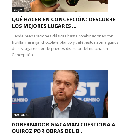
VIAJES
QUÉ HACER EN CONCEPCIÓN: DESCUBRE
LOS MEJORES LUGARES ...
Desde preparaciones clásicas hasta combinaciones con
frutilla, naranja, chocolate blanco y café, estos son algunos
de los lugares donde puedes disfrutar del matcha en
Concepción.
NACIONAL
GOBERNADOR GIACAMAN CUESTIONA A
QUIROZ POR OBRAS DEL B...