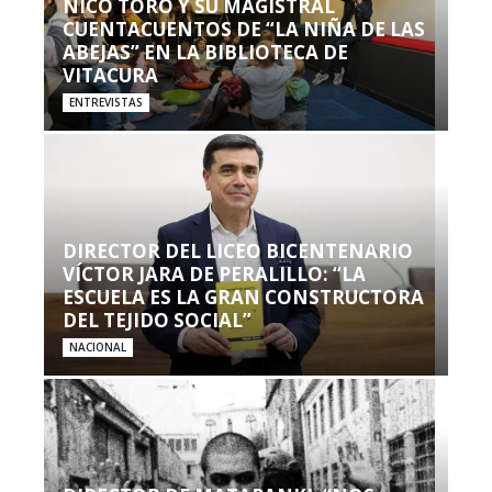
NICO TORO Y SU MAGISTRAL
CUENTACUENTOS DE “LA NIÑA DE LAS
ABEJAS” EN LA BIBLIOTECA DE
VITACURA
ENTREVISTAS
DIRECTOR DEL LICEO BICENTENARIO
VÍCTOR JARA DE PERALILLO: “LA
ESCUELA ES LA GRAN CONSTRUCTORA
DEL TEJIDO SOCIAL”
NACIONAL