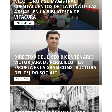
NICO TORO Y SU MAGISTRAL
CUENTACUENTOS DE “LA NIÑA DE LAS
ABEJAS” EN LA BIBLIOTECA DE
VITACURA
ENTREVISTAS
DIRECTOR DEL LICEO BICENTENARIO
VÍCTOR JARA DE PERALILLO: “LA
ESCUELA ES LA GRAN CONSTRUCTORA
DEL TEJIDO SOCIAL”
NACIONAL