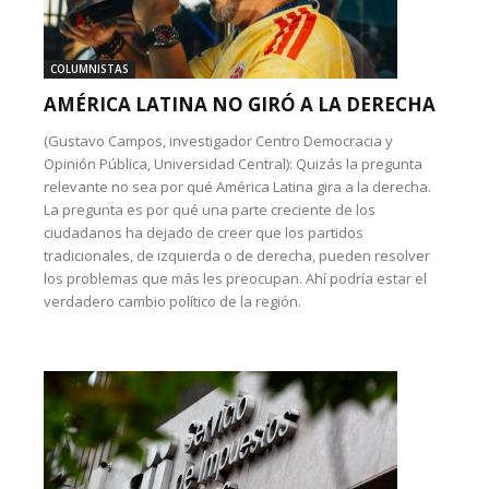
COLUMNISTAS
AMÉRICA LATINA NO GIRÓ A LA DERECHA
(Gustavo Campos, investigador Centro Democracia y
Opinión Pública, Universidad Central): Quizás la pregunta
relevante no sea por qué América Latina gira a la derecha.
La pregunta es por qué una parte creciente de los
ciudadanos ha dejado de creer que los partidos
tradicionales, de izquierda o de derecha, pueden resolver
los problemas que más les preocupan. Ahí podría estar el
verdadero cambio político de la región.