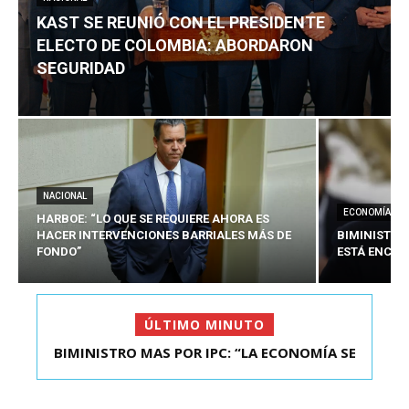
KAST SE REUNIÓ CON EL PRESIDENTE
ELECTO DE COLOMBIA: ABORDARON
SEGURIDAD
NACIONAL
ECONOMÍA
HARBOE: “LO QUE SE REQUIERE AHORA ES
HACER INTERVENCIONES BARRIALES MÁS DE
BIMINISTRO
FONDO”
ESTÁ ENCAU
ÚLTIMO MINUTO
BIMINISTRO MAS POR IPC: “LA ECONOMÍA SE
KAST SE REUNIÓ CON EL PRESIDENTE ELECTO DE
ESTÁ ENC...
COLOMBIA: A...