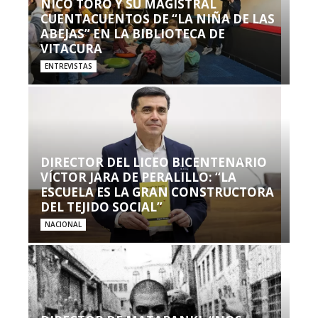
NICO TORO Y SU MAGISTRAL
CUENTACUENTOS DE “LA NIÑA DE LAS
ABEJAS” EN LA BIBLIOTECA DE
VITACURA
ENTREVISTAS
DIRECTOR DEL LICEO BICENTENARIO
VÍCTOR JARA DE PERALILLO: “LA
ESCUELA ES LA GRAN CONSTRUCTORA
DEL TEJIDO SOCIAL”
NACIONAL