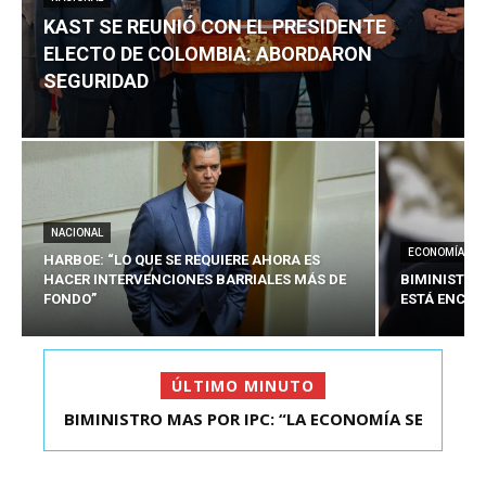
KAST SE REUNIÓ CON EL PRESIDENTE
ELECTO DE COLOMBIA: ABORDARON
SEGURIDAD
NACIONAL
ECONOMÍA
HARBOE: “LO QUE SE REQUIERE AHORA ES
HACER INTERVENCIONES BARRIALES MÁS DE
BIMINISTRO
FONDO”
ESTÁ ENCAU
ÚLTIMO MINUTO
BIMINISTRO MAS POR IPC: “LA ECONOMÍA SE
KAST SE REUNIÓ CON EL PRESIDENTE ELECTO DE
ESTÁ ENC...
COLOMBIA: A...