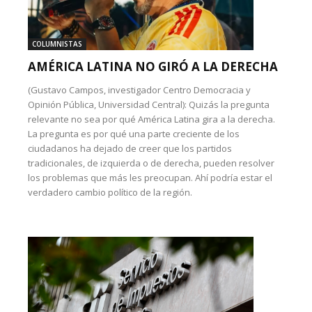
COLUMNISTAS
AMÉRICA LATINA NO GIRÓ A LA DERECHA
(Gustavo Campos, investigador Centro Democracia y
Opinión Pública, Universidad Central): Quizás la pregunta
relevante no sea por qué América Latina gira a la derecha.
La pregunta es por qué una parte creciente de los
ciudadanos ha dejado de creer que los partidos
tradicionales, de izquierda o de derecha, pueden resolver
los problemas que más les preocupan. Ahí podría estar el
verdadero cambio político de la región.