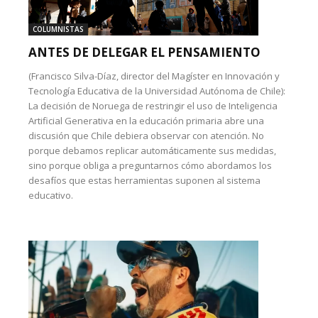
COLUMNISTAS
ANTES DE DELEGAR EL PENSAMIENTO
(Francisco Silva-Díaz, director del Magíster en Innovación y
Tecnología Educativa de la Universidad Autónoma de Chile):
La decisión de Noruega de restringir el uso de Inteligencia
Artificial Generativa en la educación primaria abre una
discusión que Chile debiera observar con atención. No
porque debamos replicar automáticamente sus medidas,
sino porque obliga a preguntarnos cómo abordamos los
desafíos que estas herramientas suponen al sistema
educativo.