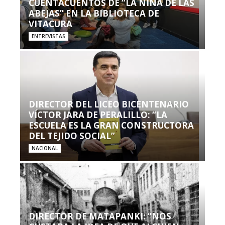
CUENTACUENTOS DE “LA NIÑA DE LAS
ABEJAS” EN LA BIBLIOTECA DE
VITACURA
ENTREVISTAS
DIRECTOR DEL LICEO BICENTENARIO
VÍCTOR JARA DE PERALILLO: “LA
ESCUELA ES LA GRAN CONSTRUCTORA
DEL TEJIDO SOCIAL”
NACIONAL
DIRECTOR DE MATAPANKI: “NOS