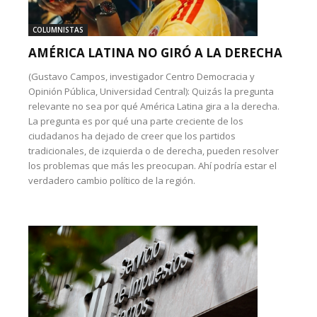
COLUMNISTAS
AMÉRICA LATINA NO GIRÓ A LA DERECHA
(Gustavo Campos, investigador Centro Democracia y
Opinión Pública, Universidad Central): Quizás la pregunta
relevante no sea por qué América Latina gira a la derecha.
La pregunta es por qué una parte creciente de los
ciudadanos ha dejado de creer que los partidos
tradicionales, de izquierda o de derecha, pueden resolver
los problemas que más les preocupan. Ahí podría estar el
verdadero cambio político de la región.