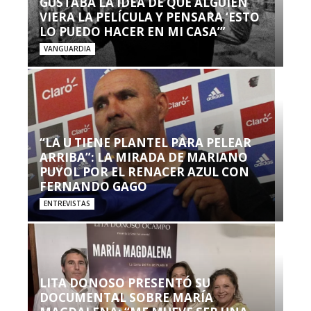
GUSTABA LA IDEA DE QUE ALGUIEN
VIERA LA PELÍCULA Y PENSARA ‘ESTO
LO PUEDO HACER EN MI CASA’”
VANGUARDIA
“LA U TIENE PLANTEL PARA PELEAR
ARRIBA”: LA MIRADA DE MARIANO
PUYOL POR EL RENACER AZUL CON
FERNANDO GAGO
ENTREVISTAS
LITA DONOSO PRESENTÓ SU
DOCUMENTAL SOBRE MARÍA