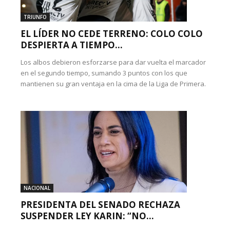
TRIUNFO
EL LÍDER NO CEDE TERRENO: COLO COLO
DESPIERTA A TIEMPO...
Los albos debieron esforzarse para dar vuelta el marcador
en el segundo tiempo, sumando 3 puntos con los que
mantienen su gran ventaja en la cima de la Liga de Primera.
NACIONAL
PRESIDENTA DEL SENADO RECHAZA
SUSPENDER LEY KARIN: “NO...