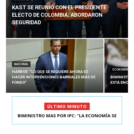
KAST SE REUNIÓ CON EL PRESIDENTE
ELECTO DE COLOMBIA: ABORDARON
SEGURIDAD
NACIONAL
ECONOMÍA
HARBOE: “LO QUE SE REQUIERE AHORA ES
HACER INTERVENCIONES BARRIALES MÁS DE
BIMINISTRO
FONDO”
ESTÁ ENCAU
ÚLTIMO MINUTO
BIMINISTRO MAS POR IPC: “LA ECONOMÍA SE
KAST SE REUNIÓ CON EL PRESIDENTE ELECTO DE
ESTÁ ENC...
COLOMBIA: A...