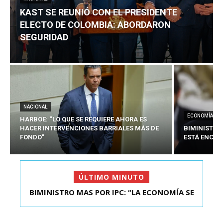
KAST SE REUNIÓ CON EL PRESIDENTE
ELECTO DE COLOMBIA: ABORDARON
SEGURIDAD
NACIONAL
ECONOMÍA
HARBOE: “LO QUE SE REQUIERE AHORA ES
HACER INTERVENCIONES BARRIALES MÁS DE
BIMINISTRO
FONDO”
ESTÁ ENCAU
ÚLTIMO MINUTO
BIMINISTRO MAS POR IPC: “LA ECONOMÍA SE
KAST SE REUNIÓ CON EL PRESIDENTE ELECTO DE
ESTÁ ENC...
COLOMBIA: A...