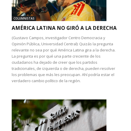
COLUMNISTAS
AMÉRICA LATINA NO GIRÓ A LA DERECHA
(Gustavo Campos, investigador Centro Democracia y
Opinión Pública, Universidad Central): Quizás la pregunta
relevante no sea por qué América Latina gira a la derecha.
La pregunta es por qué una parte creciente de los
ciudadanos ha dejado de creer que los partidos
tradicionales, de izquierda o de derecha, pueden resolver
los problemas que más les preocupan. Ahí podría estar el
verdadero cambio político de la región.