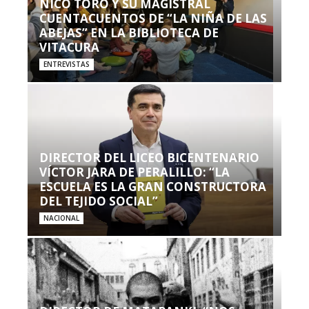
NICO TORO Y SU MAGISTRAL
CUENTACUENTOS DE “LA NIÑA DE LAS
ABEJAS” EN LA BIBLIOTECA DE
VITACURA
ENTREVISTAS
DIRECTOR DEL LICEO BICENTENARIO
VÍCTOR JARA DE PERALILLO: “LA
ESCUELA ES LA GRAN CONSTRUCTORA
DEL TEJIDO SOCIAL”
NACIONAL