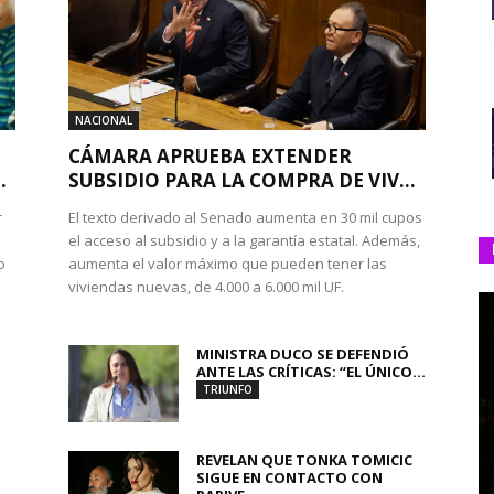
NACIONAL
CÁMARA APRUEBA EXTENDER
.
SUBSIDIO PARA LA COMPRA DE VIV...
r
El texto derivado al Senado aumenta en 30 mil cupos
el acceso al subsidio y a la garantía estatal. Además,
o
aumenta el valor máximo que pueden tener las
viviendas nuevas, de 4.000 a 6.000 mil UF.
MINISTRA DUCO SE DEFENDIÓ
ANTE LAS CRÍTICAS: “EL ÚNICO...
TRIUNFO
REVELAN QUE TONKA TOMICIC
SIGUE EN CONTACTO CON