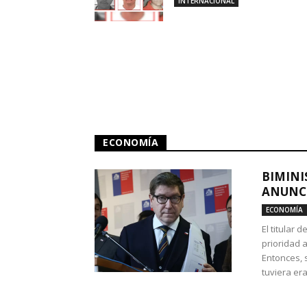
INTERNACIONAL
ECONOMÍA
BIMINI
ANUNCI
ECONOMÍA
El titular 
prioridad 
Entonces, 
tuviera era