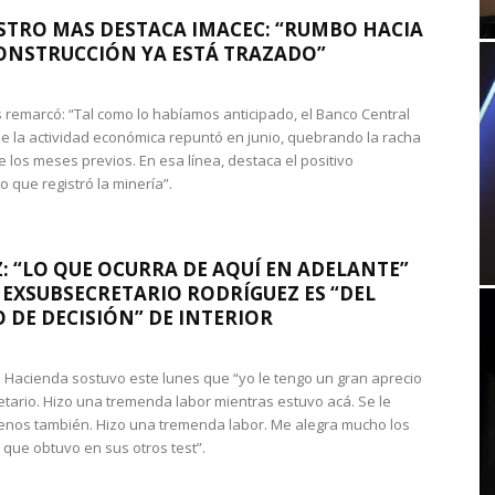
STRO MAS DESTACA IMACEC: “RUMBO HACIA
ONSTRUCCIÓN YA ESTÁ TRAZADO”
 remarcó: “Tal como lo habíamos anticipado, el Banco Central
e la actividad económica repuntó en junio, quebrando la racha
e los meses previos. En esa línea, destaca el positivo
que registró la minería”.
: “LO QUE OCURRA DE AQUÍ EN ADELANTE”
 EXSUBSECRETARIO RODRÍGUEZ ES “DEL
 DE DECISIÓN” DE INTERIOR
 de Hacienda sostuvo este lunes que “yo le tengo un gran aprecio
etario. Hizo una tremenda labor mientras estuvo acá. Se le
nos también. Hizo una tremenda labor. Me alegra mucho los
 que obtuvo en sus otros test”.