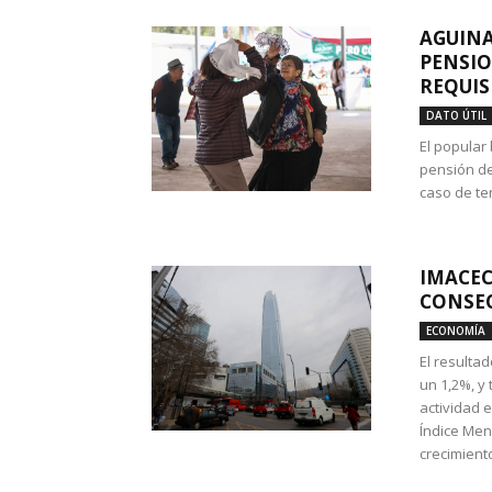
AGUINA
PENSIO
REQUIS
DATO ÚTIL
El popular
pensión de
caso de te
IMACEC
CONSEC
ECONOMÍA
El resulta
un 1,2%, y
actividad 
Índice Men
crecimiento