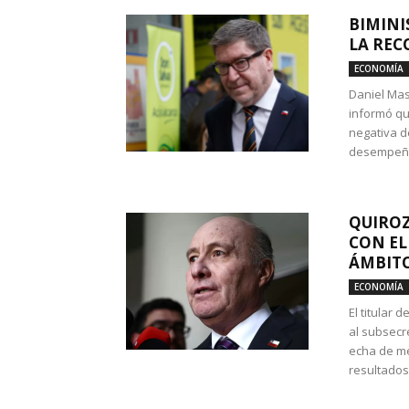
BIMINI
LA REC
ECONOMÍA
Daniel Mas
informó qu
negativa d
desempeño 
QUIROZ
CON EL
ÁMBITO
ECONOMÍA
El titular
al subsecr
echa de me
resultados