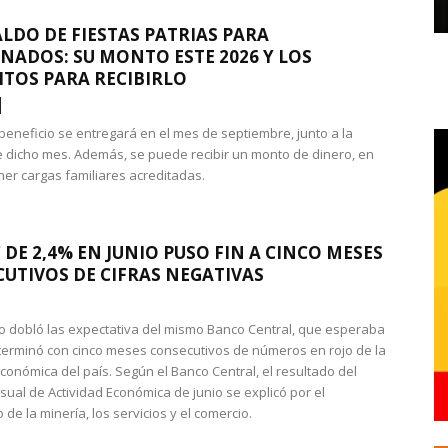
LDO DE FIESTAS PATRIAS PARA
NADOS: SU MONTO ESTE 2026 Y LOS
ITOS PARA RECIBIRLO
 beneficio se entregará en el mes de septiembre, junto a la
 dicho mes. Además, se puede recibir un monto de dinero, en
ner cargas familiares acreditadas.
 DE 2,4% EN JUNIO PUSO FIN A CINCO MESES
UTIVOS DE CIFRAS NEGATIVAS
do dobló las expectativa del mismo Banco Central, que esperaba
 terminó con cinco meses consecutivos de números en rojo de la
económica del país. Según el Banco Central, el resultado del
sual de Actividad Económica de junio se explicó por el
 de la minería, los servicios y el comercio.