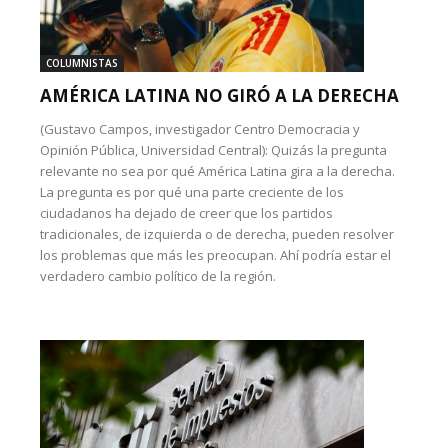
COLUMNISTAS
AMÉRICA LATINA NO GIRÓ A LA DERECHA
(Gustavo Campos, investigador Centro Democracia y
Opinión Pública, Universidad Central): Quizás la pregunta
relevante no sea por qué América Latina gira a la derecha.
La pregunta es por qué una parte creciente de los
ciudadanos ha dejado de creer que los partidos
tradicionales, de izquierda o de derecha, pueden resolver
los problemas que más les preocupan. Ahí podría estar el
verdadero cambio político de la región.