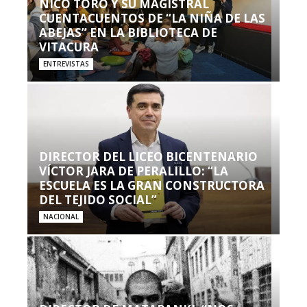
NICO TORO Y SU MAGISTRAL
CUENTACUENTOS DE “LA NIÑA DE LAS
ABEJAS” EN LA BIBLIOTECA DE
VITACURA
ENTREVISTAS
DIRECTOR DEL LICEO BICENTENARIO
VÍCTOR JARA DE PERALILLO: “LA
ESCUELA ES LA GRAN CONSTRUCTORA
DEL TEJIDO SOCIAL”
NACIONAL