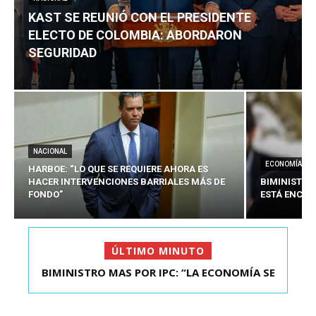
KAST SE REUNIÓ CON EL PRESIDENTE
ELECTO DE COLOMBIA: ABORDARON
SEGURIDAD
NACIONAL
ECONOMÍA
HARBOE: “LO QUE SE REQUIERE AHORA ES
HACER INTERVENCIONES BARRIALES MÁS DE
BIMINISTRO
FONDO”
ESTÁ ENCAU
ÚLTIMO MINUTO
KAST SE REUNIÓ CON EL PRESIDENTE ELECTO DE
COLOMBIA: A...