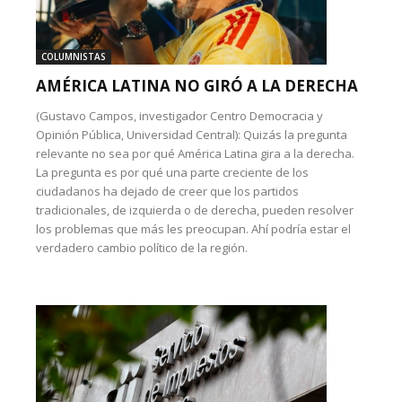
COLUMNISTAS
AMÉRICA LATINA NO GIRÓ A LA DERECHA
(Gustavo Campos, investigador Centro Democracia y
Opinión Pública, Universidad Central): Quizás la pregunta
relevante no sea por qué América Latina gira a la derecha.
La pregunta es por qué una parte creciente de los
ciudadanos ha dejado de creer que los partidos
tradicionales, de izquierda o de derecha, pueden resolver
los problemas que más les preocupan. Ahí podría estar el
verdadero cambio político de la región.