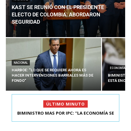
KAST SE REUNIÓ CON EL PRESIDENTE
ELECTO DE COLOMBIA: ABORDARON
SEGURIDAD
NACIONAL
ECONOMÍA
HARBOE: “LO QUE SE REQUIERE AHORA ES
HACER INTERVENCIONES BARRIALES MÁS DE
BIMINISTRO
FONDO”
ESTÁ ENCAU
ÚLTIMO MINUTO
BIMINISTRO MAS POR IPC: “LA ECONOMÍA SE
KAST SE REUNIÓ CON EL PRESIDENTE ELECTO DE
ESTÁ ENC...
COLOMBIA: A...