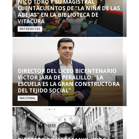
NICO TORO Y SU MAGISTRAL
CUENTACUENTOS DE “LA NIÑA DE LAS
ABEJAS” EN LA BIBLIOTECA DE
VITACURA
ENTREVISTAS
DIRECTOR DEL LICEO BICENTENARIO
VÍCTOR JARA DE PERALILLO: “LA
ESCUELA ES LA GRAN CONSTRUCTORA
DEL TEJIDO SOCIAL”
NACIONAL