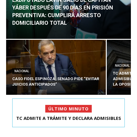
YÁBER DESPUÉS DE 90 DÍAS EN PRISIÓN
PREVENTIVA: CUMPLIRÁ ARRESTO
DOMICILIARIO TOTAL
NACIONAL
NACIONAL
TC ADMITE 
CASO FIDEL ESPINOZA: SENADO PIDE “EVITAR
ADMISIBLES
JUICIOS ANTICIPADOS”
LA OPOSICI
ÚLTIMO MINUTO
TC ADMITE A TRÁMITE Y DECLARA ADMISIBLES
EXDIPUTADO LAVÍN SALIÓ DE CAPITÁN YÁBER
LOS TRES REQU...
DESPUÉS DE 90 ...