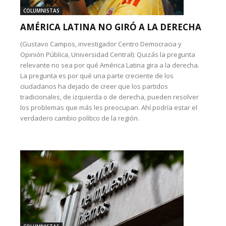
COLUMNISTAS
AMÉRICA LATINA NO GIRÓ A LA DERECHA
(Gustavo Campos, investigador Centro Democracia y
Opinión Pública, Universidad Central): Quizás la pregunta
relevante no sea por qué América Latina gira a la derecha.
La pregunta es por qué una parte creciente de los
ciudadanos ha dejado de creer que los partidos
tradicionales, de izquierda o de derecha, pueden resolver
los problemas que más les preocupan. Ahí podría estar el
verdadero cambio político de la región.