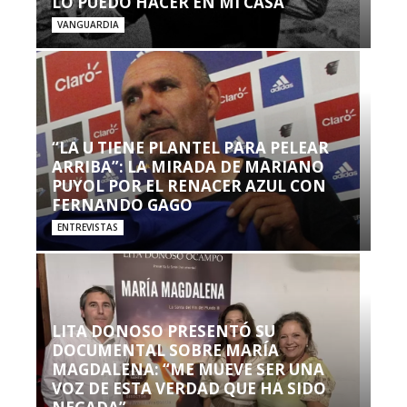
LO PUEDO HACER EN MI CASA’”
VANGUARDIA
“LA U TIENE PLANTEL PARA PELEAR
ARRIBA”: LA MIRADA DE MARIANO
PUYOL POR EL RENACER AZUL CON
FERNANDO GAGO
ENTREVISTAS
LITA DONOSO PRESENTÓ SU
DOCUMENTAL SOBRE MARÍA
MAGDALENA: “ME MUEVE SER UNA
VOZ DE ESTA VERDAD QUE HA SIDO