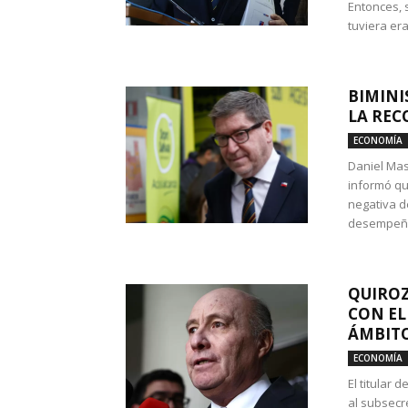
Entonces, 
tuviera era
BIMINI
LA REC
ECONOMÍA
Daniel Mas
informó qu
negativa d
desempeño 
QUIROZ
CON EL
ÁMBITO
ECONOMÍA
El titular
al subsecr