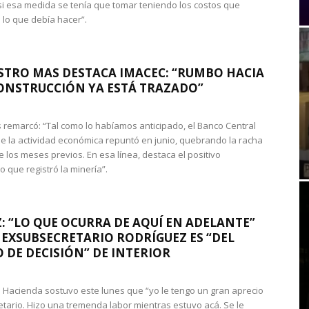
si esa medida se tenía que tomar teniendo los costos que
 lo que debía hacer”.
STRO MAS DESTACA IMACEC: “RUMBO HACIA
ONSTRUCCIÓN YA ESTÁ TRAZADO”
 remarcó: “Tal como lo habíamos anticipado, el Banco Central
e la actividad económica repuntó en junio, quebrando la racha
e los meses previos. En esa línea, destaca el positivo
que registró la minería”.
: “LO QUE OCURRA DE AQUÍ EN ADELANTE”
 EXSUBSECRETARIO RODRÍGUEZ ES “DEL
 DE DECISIÓN” DE INTERIOR
 de Hacienda sostuvo este lunes que “yo le tengo un gran aprecio
etario. Hizo una tremenda labor mientras estuvo acá. Se le