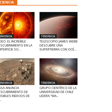
CIENCIA
ENDENCIA
TENDENCIA
DEO: EL INCREÍBLE
TELESCOPIO JAMES WEBB
ESCUBRIMIENTO EN LA
DESCUBRE UNA
PERFICIE SO...
SUPERTIERRA CON OCÉ...
ENDENCIA
TENDENCIA
ASA ANUNCIA
GRUPO CIENTÍFICO DE LA
ESCUBRIMIENTO DE
UNIVERSIDAD DE CHILE
SIBLES INDICIOS DE
LIDERA “MA...
..