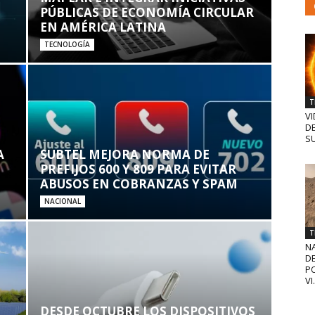
PÚBLICAS DE ECONOMÍA CIRCULAR
EN AMÉRICA LATINA
TECNOLOGÍA
T
VI
D
SU
A
SUBTEL MEJORA NORMA DE
PREFIJOS 600 Y 809 PARA EVITAR
ABUSOS EN COBRANZAS Y SPAM
NACIONAL
T
N
D
PO
VI.
DESDE OCTUBRE LOS DISPOSITIVOS