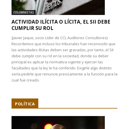
COLUMNISTAS
ACTIVIDAD ILÍCITA O LÍCITA, EL SII DEBE
CUMPLIR SU ROL
(Javier Jaque, socio Líder de CCL Auditores Consultores):
Recordemos que incluso los tribunales han reconocido que
las actividades ilícitas deben ser gravadas, por tanto, el SII
debe cumplir con su rol en la sociedad, donde su deber
principal es aplicar la normativa vigente y ejercer las
facultades que la ley le ha conferido. Exigirle algo distinto
sería pedirle que renuncie precisamente a la función para la
cual fue creado.
POLÍTICA