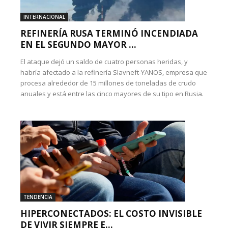
INTERNACIONAL
REFINERÍA RUSA TERMINÓ INCENDIADA
EN EL SEGUNDO MAYOR ...
El ataque dejó un saldo de cuatro personas heridas, y
habría afectado a la refinería Slavneft-YANOS, empresa que
procesa alrededor de 15 millones de toneladas de crudo
anuales y está entre las cinco mayores de su tipo en Rusia.
TENDENCIA
HIPERCONECTADOS: EL COSTO INVISIBLE
DE VIVIR SIEMPRE E...