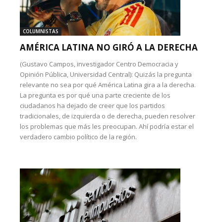
COLUMNISTAS
AMÉRICA LATINA NO GIRÓ A LA DERECHA
(Gustavo Campos, investigador Centro Democracia y
Opinión Pública, Universidad Central): Quizás la pregunta
relevante no sea por qué América Latina gira a la derecha.
La pregunta es por qué una parte creciente de los
ciudadanos ha dejado de creer que los partidos
tradicionales, de izquierda o de derecha, pueden resolver
los problemas que más les preocupan. Ahí podría estar el
verdadero cambio político de la región.