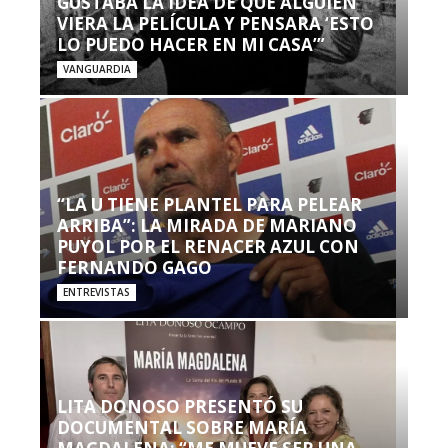
GUSTABA LA IDEA DE QUE ALGUIEN
VIERA LA PELÍCULA Y PENSARA ‘ESTO
LO PUEDO HACER EN MI CASA’”
VANGUARDIA
“LA U TIENE PLANTEL PARA PELEAR
ARRIBA”: LA MIRADA DE MARIANO
PUYOL POR EL RENACER AZUL CON
FERNANDO GAGO
ENTREVISTAS
LITA DONOSO PRESENTÓ SU
DOCUMENTAL SOBRE MARÍA