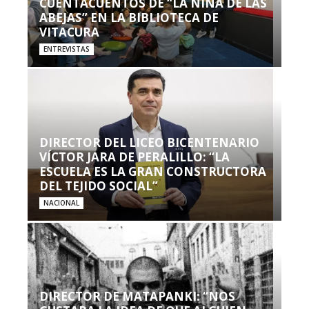
CUENTACUENTOS DE “LA NIÑA DE LAS
ABEJAS” EN LA BIBLIOTECA DE
VITACURA
ENTREVISTAS
DIRECTOR DEL LICEO BICENTENARIO
VÍCTOR JARA DE PERALILLO: “LA
ESCUELA ES LA GRAN CONSTRUCTORA
DEL TEJIDO SOCIAL”
NACIONAL
DIRECTOR DE MATAPANKI: “NOS