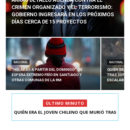
CRIMEN ORGANIZADO Y EL TERRORISMO:
GOBIERNO INGRESARÁ EN LOS PRÓXIMOS
DÍAS CERCA DE 15 PROYECTOS
NACIONAL
NACIONAL
“HELADAS A PARTIR DEL DOMINGO”: SE
QUIÉN ERA 
ESPERA EXTREMO FRÍO EN SANTIAGO Y
TRAS SUFRI
OTRAS COMUNAS DE LA RM
ESCALABA E
ÚLTIMO MINUTO
ARRAU DETALLÓ AGENDA CONTRA EL CRIMEN
ORGANIZADO Y EL ...