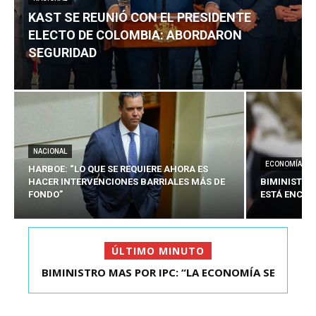
KAST SE REUNIÓ CON EL PRESIDENTE
ELECTO DE COLOMBIA: ABORDARON
SEGURIDAD
NACIONAL
ECONOMÍA
HARBOE: “LO QUE SE REQUIERE AHORA ES
HACER INTERVENCIONES BARRIALES MÁS DE
BIMINISTRO
FONDO”
ESTÁ ENCAU
ÚLTIMO MINUTO
BIMINISTRO MAS POR IPC: “LA ECONOMÍA SE
KAST SE REUNIÓ CON EL PRESIDENTE ELECTO DE
ESTÁ ENC...
COLOMBIA: A...