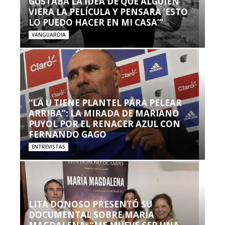
GUSTABA LA IDEA DE QUE ALGUIEN
VIERA LA PELÍCULA Y PENSARA ‘ESTO
LO PUEDO HACER EN MI CASA’”
VANGUARDIA
“LA U TIENE PLANTEL PARA PELEAR
ARRIBA”: LA MIRADA DE MARIANO
PUYOL POR EL RENACER AZUL CON
FERNANDO GAGO
ENTREVISTAS
LITA DONOSO PRESENTÓ SU
DOCUMENTAL SOBRE MARÍA