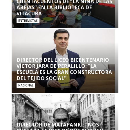
CUENTACUENTOS DE “LA NIÑA DE LAS
ABEJAS” EN LA BIBLIOTECA DE
VITACURA
ENTREVISTAS
DIRECTOR DEL LICEO BICENTENARIO
VÍCTOR JARA DE PERALILLO: “LA
ESCUELA ES LA GRAN CONSTRUCTORA
DEL TEJIDO SOCIAL”
NACIONAL
DIRECTOR DE MATAPANKI: “NOS