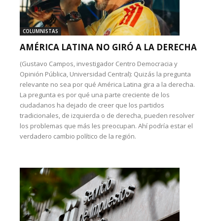
COLUMNISTAS
AMÉRICA LATINA NO GIRÓ A LA DERECHA
(Gustavo Campos, investigador Centro Democracia y
Opinión Pública, Universidad Central): Quizás la pregunta
relevante no sea por qué América Latina gira a la derecha.
La pregunta es por qué una parte creciente de los
ciudadanos ha dejado de creer que los partidos
tradicionales, de izquierda o de derecha, pueden resolver
los problemas que más les preocupan. Ahí podría estar el
verdadero cambio político de la región.