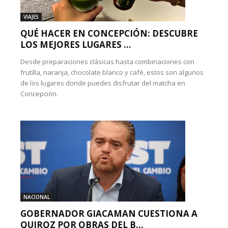
VIAJES
QUÉ HACER EN CONCEPCIÓN: DESCUBRE
LOS MEJORES LUGARES ...
Desde preparaciones clásicas hasta combinaciones con
frutilla, naranja, chocolate blanco y café, estos son algunos
de los lugares donde puedes disfrutar del matcha en
Concepción.
NACIONAL
GOBERNADOR GIACAMAN CUESTIONA A
QUIROZ POR OBRAS DEL B...