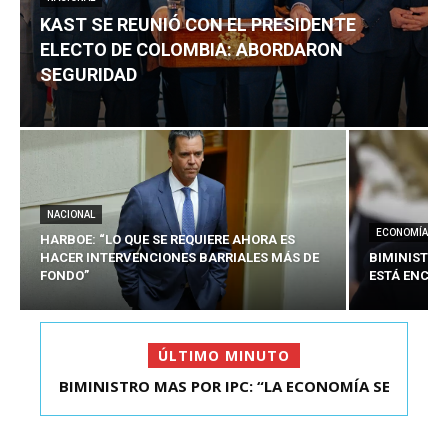
KAST SE REUNIÓ CON EL PRESIDENTE
ELECTO DE COLOMBIA: ABORDARON
SEGURIDAD
NACIONAL
ECONOMÍA
HARBOE: “LO QUE SE REQUIERE AHORA ES
HACER INTERVENCIONES BARRIALES MÁS DE
BIMINISTRO
FONDO”
ESTÁ ENCAU
ÚLTIMO MINUTO
BIMINISTRO MAS POR IPC: “LA ECONOMÍA SE
KAST SE REUNIÓ CON EL PRESIDENTE ELECTO DE
ESTÁ ENC...
COLOMBIA: A...