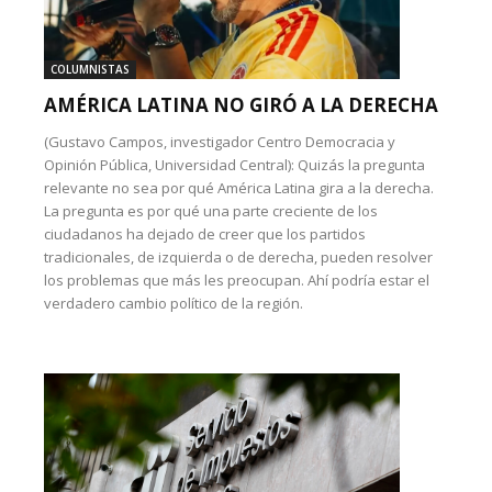
COLUMNISTAS
AMÉRICA LATINA NO GIRÓ A LA DERECHA
(Gustavo Campos, investigador Centro Democracia y
Opinión Pública, Universidad Central): Quizás la pregunta
relevante no sea por qué América Latina gira a la derecha.
La pregunta es por qué una parte creciente de los
ciudadanos ha dejado de creer que los partidos
tradicionales, de izquierda o de derecha, pueden resolver
los problemas que más les preocupan. Ahí podría estar el
verdadero cambio político de la región.