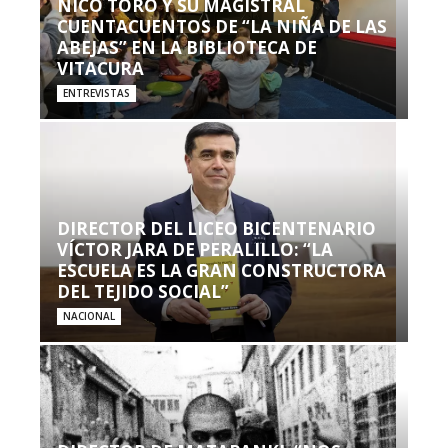
NICO TORO Y SU MAGISTRAL
CUENTACUENTOS DE “LA NIÑA DE LAS
ABEJAS” EN LA BIBLIOTECA DE
VITACURA
ENTREVISTAS
DIRECTOR DEL LICEO BICENTENARIO
VÍCTOR JARA DE PERALILLO: “LA
ESCUELA ES LA GRAN CONSTRUCTORA
DEL TEJIDO SOCIAL”
NACIONAL