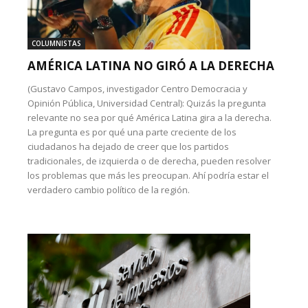
COLUMNISTAS
AMÉRICA LATINA NO GIRÓ A LA DERECHA
(Gustavo Campos, investigador Centro Democracia y
Opinión Pública, Universidad Central): Quizás la pregunta
relevante no sea por qué América Latina gira a la derecha.
La pregunta es por qué una parte creciente de los
ciudadanos ha dejado de creer que los partidos
tradicionales, de izquierda o de derecha, pueden resolver
los problemas que más les preocupan. Ahí podría estar el
verdadero cambio político de la región.