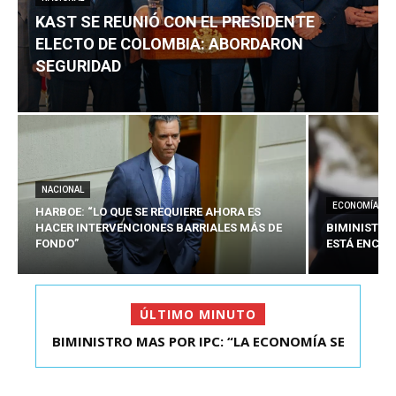
KAST SE REUNIÓ CON EL PRESIDENTE
ELECTO DE COLOMBIA: ABORDARON
SEGURIDAD
NACIONAL
ECONOMÍA
HARBOE: “LO QUE SE REQUIERE AHORA ES
HACER INTERVENCIONES BARRIALES MÁS DE
BIMINISTRO
FONDO”
ESTÁ ENCAU
ÚLTIMO MINUTO
BIMINISTRO MAS POR IPC: “LA ECONOMÍA SE
KAST SE REUNIÓ CON EL PRESIDENTE ELECTO DE
ESTÁ ENC...
COLOMBIA: A...