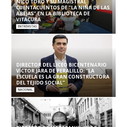
NICO TORO Y SU MAGISTRAL
CUENTACUENTOS DE “LA NIÑA DE LAS
ABEJAS” EN LA BIBLIOTECA DE
VITACURA
ENTREVISTAS
DIRECTOR DEL LICEO BICENTENARIO
VÍCTOR JARA DE PERALILLO: “LA
ESCUELA ES LA GRAN CONSTRUCTORA
DEL TEJIDO SOCIAL”
NACIONAL