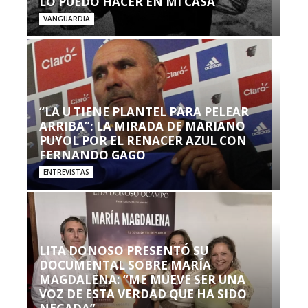
LO PUEDO HACER EN MI CASA’”
VANGUARDIA
“LA U TIENE PLANTEL PARA PELEAR
ARRIBA”: LA MIRADA DE MARIANO
PUYOL POR EL RENACER AZUL CON
FERNANDO GAGO
ENTREVISTAS
LITA DONOSO PRESENTÓ SU
DOCUMENTAL SOBRE MARÍA
MAGDALENA: “ME MUEVE SER UNA
VOZ DE ESTA VERDAD QUE HA SIDO