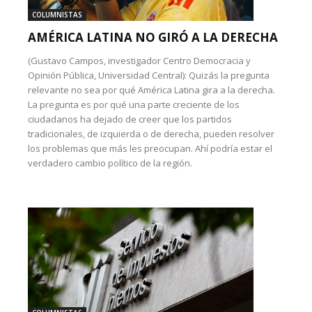
COLUMNISTAS
AMÉRICA LATINA NO GIRÓ A LA DERECHA
(Gustavo Campos, investigador Centro Democracia y
Opinión Pública, Universidad Central): Quizás la pregunta
relevante no sea por qué América Latina gira a la derecha.
La pregunta es por qué una parte creciente de los
ciudadanos ha dejado de creer que los partidos
tradicionales, de izquierda o de derecha, pueden resolver
los problemas que más les preocupan. Ahí podría estar el
verdadero cambio político de la región.