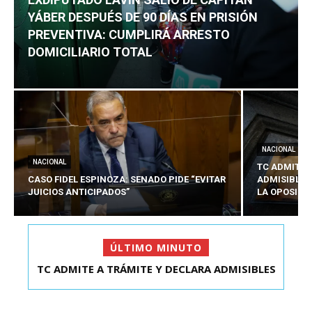
YÁBER DESPUÉS DE 90 DÍAS EN PRISIÓN
PREVENTIVA: CUMPLIRÁ ARRESTO
DOMICILIARIO TOTAL
NACIONAL
NACIONAL
TC ADMITE 
CASO FIDEL ESPINOZA: SENADO PIDE “EVITAR
ADMISIBLES
JUICIOS ANTICIPADOS”
LA OPOSICI
ÚLTIMO MINUTO
TC ADMITE A TRÁMITE Y DECLARA ADMISIBLES
EXDIPUTADO LAVÍN SALIÓ DE CAPITÁN YÁBER
LOS TRES REQU...
DESPUÉS DE 90 ...