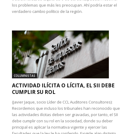
los problemas que más les preocupan. Ahí podría estar el
verdadero cambio político de la región.
COLUMNISTAS
ACTIVIDAD ILÍCITA O LÍCITA, EL SII DEBE
CUMPLIR SU ROL
(Javier Jaque, socio Líder de CCL Auditores Consultores):
Recordemos que incluso los tribunales han reconocido que
las actividades ilícitas deben ser gravadas, por tanto, el SII
debe cumplir con su rol en la sociedad, donde su deber
principal es aplicar la normativa vigente y ejercer las
facultades que la ley le ha conferido. Exigirle algo distinto