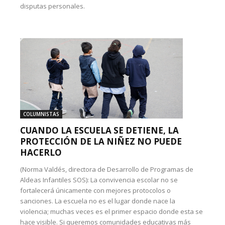
disputas personales.
COLUMNISTAS
CUANDO LA ESCUELA SE DETIENE, LA
PROTECCIÓN DE LA NIÑEZ NO PUEDE
HACERLO
(Norma Valdés, directora de Desarrollo de Programas de
Aldeas Infantiles SOS): La convivencia escolar no se
fortalecerá únicamente con mejores protocolos o
sanciones. La escuela no es el lugar donde nace la
violencia; muchas veces es el primer espacio donde esta se
hace visible. Si queremos comunidades educativas más