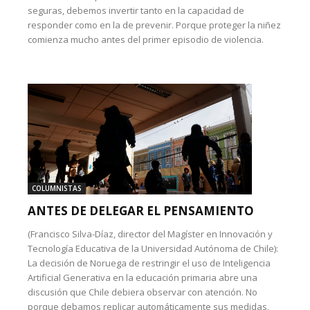
seguras, debemos invertir tanto en la capacidad de
responder como en la de prevenir. Porque proteger la niñez
comienza mucho antes del primer episodio de violencia.
COLUMNISTAS
ANTES DE DELEGAR EL PENSAMIENTO
(Francisco Silva-Díaz, director del Magíster en Innovación y
Tecnología Educativa de la Universidad Autónoma de Chile):
La decisión de Noruega de restringir el uso de Inteligencia
Artificial Generativa en la educación primaria abre una
discusión que Chile debiera observar con atención. No
porque debamos replicar automáticamente sus medidas,