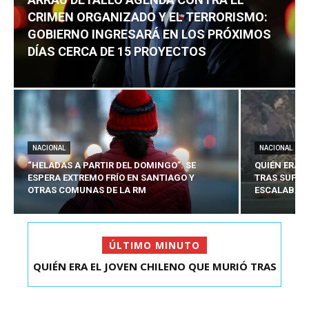
CRIMEN ORGANIZADO Y EL TERRORISMO:
GOBIERNO INGRESARÁ EN LOS PRÓXIMOS
DÍAS CERCA DE 15 PROYECTOS
NACIONAL
NACIONAL
“HELADAS A PARTIR DEL DOMINGO”: SE
QUIÉN ERA 
ESPERA EXTREMO FRÍO EN SANTIAGO Y
TRAS SUFRI
OTRAS COMUNAS DE LA RM
ESCALABA E
ÚLTIMO MINUTO
ARRAU DETALLÓ AGENDA CONTRA EL CRIMEN
ORGANIZADO Y EL ...