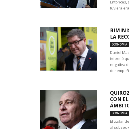
Entonces, 
tuviera era
BIMINI
LA REC
ECONOMÍA
Daniel Mas
informó qu
negativa d
desempeño 
QUIROZ
CON EL
ÁMBITO
ECONOMÍA
El titular
al subsecr