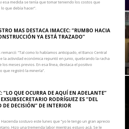
si esa medida se tenía que tomar teniendo los costos que
 lo que debía hacer”.
STRO MAS DESTACA IMACEC: “RUMBO HACIA
ONSTRUCCIÓN YA ESTÁ TRAZADO”
 remarcó: “Tal como lo habíamos anticipado, el Banco Central
e la actividad económica repuntó en junio, quebrando la racha
e los meses previos. En esa línea, destaca el positivo
que registró la minería”.
: “LO QUE OCURRA DE AQUÍ EN ADELANTE”
 EXSUBSECRETARIO RODRÍGUEZ ES “DEL
 DE DECISIÓN” DE INTERIOR
 de Hacienda sostuvo este lunes que “yo le tengo un gran aprecio
etario. Hizo una tremenda labor mientras estuvo acá. Se le