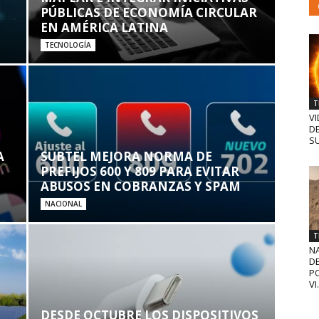
PÚBLICAS DE ECONOMÍA CIRCULAR
EN AMÉRICA LATINA
TECNOLOGÍA
T
VI
D
SU
A
SUBTEL MEJORA NORMA DE
PREFIJOS 600 Y 809 PARA EVITAR
ABUSOS EN COBRANZAS Y SPAM
NACIONAL
T
N
D
PO
VI.
DESDE OCTUBRE LOS DISPOSITIVOS