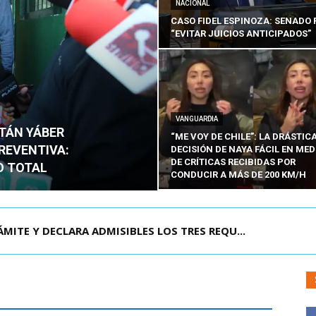
NACIONAL
CASO FIDEL ESPINOZA: SENADO 
“EVITAR JUICIOS ANTICIPADOS”
VANGUARDIA
ITÁN YÁBER
“ME VOY DE CHILE”: LA DRÁSTIC
PREVENTIVA:
DECISIÓN DE NAYA FÁCIL EN MED
DE CRÍTICAS RECIBIDAS POR
O TOTAL
CONDUCIR A MÁS DE 200 KM/H
TE Y DECLARA ADMISIBLES LOS TRES REQU...
ÍN SALIÓ DE CAPITÁN YÁBER DESPUÉS DE 90 ...