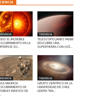
CIENCIA
ENDENCIA
TENDENCIA
DEO: EL INCREÍBLE
TELESCOPIO JAMES WEBB
ESCUBRIMIENTO EN LA
DESCUBRE UNA
PERFICIE SO...
SUPERTIERRA CON OCÉ...
ENDENCIA
TENDENCIA
ASA ANUNCIA
GRUPO CIENTÍFICO DE LA
ESCUBRIMIENTO DE
UNIVERSIDAD DE CHILE
SIBLES INDICIOS DE
LIDERA “MA...
..