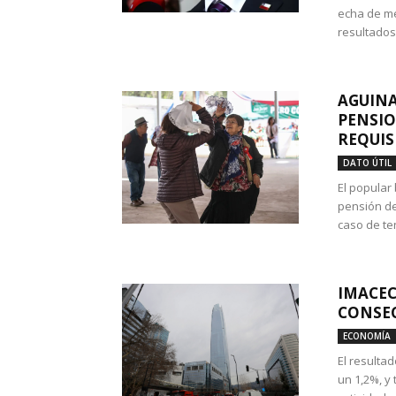
echa de me
resultados
AGUINA
PENSIO
REQUIS
DATO ÚTIL
El popular
pensión de
caso de te
IMACEC
CONSEC
ECONOMÍA
El resulta
un 1,2%, y