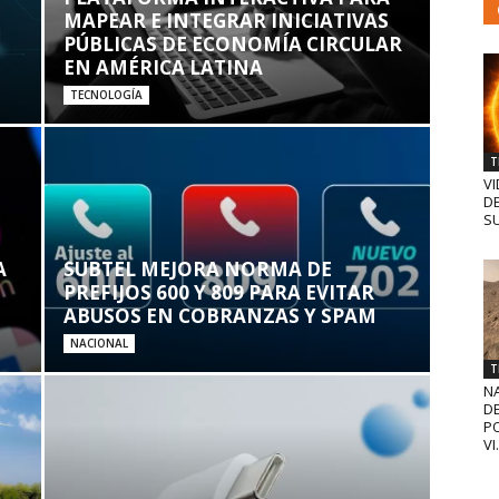
MAPEAR E INTEGRAR INICIATIVAS
PÚBLICAS DE ECONOMÍA CIRCULAR
EN AMÉRICA LATINA
TECNOLOGÍA
T
VI
D
SU
A
SUBTEL MEJORA NORMA DE
PREFIJOS 600 Y 809 PARA EVITAR
ABUSOS EN COBRANZAS Y SPAM
NACIONAL
T
N
D
PO
VI.