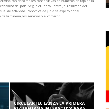
 terminó con cinco meses consecutivos de números en rojo de la
económica del país. Según el Banco Central, el resultado del
sual de Actividad Económica de junio se explicó por el
 de la minería, los servicios y el comercio.
CIRCULARTEC LANZA LA PRIMERA
PLATAFORMA INTERACTIVA PARA