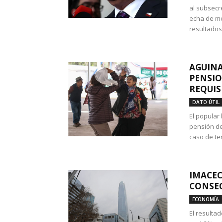
al subsecr
echa de me
resultados
AGUINA
PENSIO
REQUIS
DATO ÚTIL
El popular
pensión de
caso de te
IMACEC
CONSEC
ECONOMÍA
El resulta