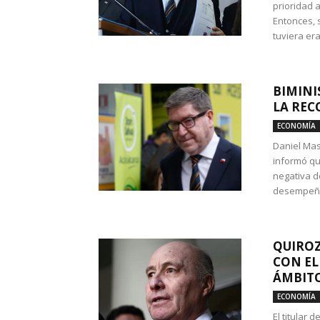
prioridad 
Entonces, 
tuviera era
BIMINI
LA REC
ECONOMÍA
Daniel Mas
informó qu
negativa d
desempeño 
QUIROZ
CON EL
ÁMBITO
ECONOMÍA
El titular