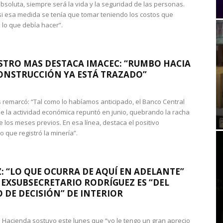
absoluta, siempre será la vida y la seguridad de las personas.
si esa medida se tenía que tomar teniendo los costos que
 lo que debía hacer”.
STRO MAS DESTACA IMACEC: “RUMBO HACIA
ONSTRUCCIÓN YA ESTÁ TRAZADO”
 remarcó: “Tal como lo habíamos anticipado, el Banco Central
e la actividad económica repuntó en junio, quebrando la racha
e los meses previos. En esa línea, destaca el positivo
que registró la minería”.
: “LO QUE OCURRA DE AQUÍ EN ADELANTE”
 EXSUBSECRETARIO RODRÍGUEZ ES “DEL
 DE DECISIÓN” DE INTERIOR
 de Hacienda sostuvo este lunes que “yo le tengo un gran aprecio