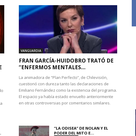
VANGUARDIA
FRAN GARCÍA-HUIDOBRO TRATÓ DE
E
“ENFERMOS MENTALES...
La animadora de “Plan Perfecto”, de Chilevisión,
cuestionó con dureza tanto las declaraciones de
Emiliano Fernández como la existencia del programa.
do
El espacio ya había estado envuelto anteriormente
en otras controversias por comentarios similares.
ra
“LA ODISEA” DE NOLAN Y EL
.
PODER DEL MITO E...