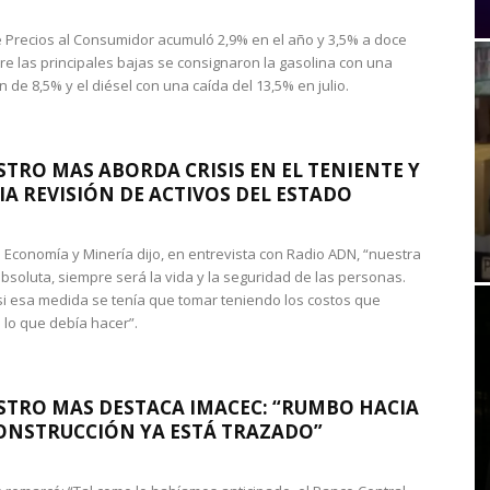
de Precios al Consumidor acumuló 2,9% en el año y 3,5% a doce
re las principales bajas se consignaron la gasolina con una
 de 8,5% y el diésel con una caída del 13,5% en julio.
STRO MAS ABORDA CRISIS EN EL TENIENTE Y
A REVISIÓN DE ACTIVOS DEL ESTADO
de Economía y Minería dijo, en entrevista con Radio ADN, “nuestra
absoluta, siempre será la vida y la seguridad de las personas.
si esa medida se tenía que tomar teniendo los costos que
 lo que debía hacer”.
STRO MAS DESTACA IMACEC: “RUMBO HACIA
ONSTRUCCIÓN YA ESTÁ TRAZADO”