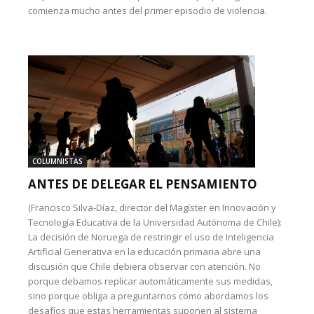
comienza mucho antes del primer episodio de violencia.
COLUMNISTAS
ANTES DE DELEGAR EL PENSAMIENTO
(Francisco Silva-Díaz, director del Magíster en Innovación y
Tecnología Educativa de la Universidad Autónoma de Chile):
La decisión de Noruega de restringir el uso de Inteligencia
Artificial Generativa en la educación primaria abre una
discusión que Chile debiera observar con atención. No
porque debamos replicar automáticamente sus medidas,
sino porque obliga a preguntarnos cómo abordamos los
desafíos que estas herramientas suponen al sistema