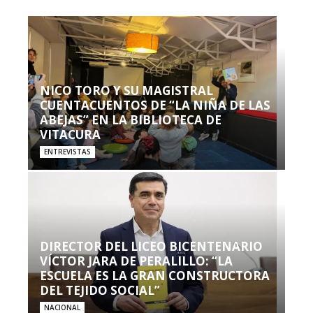
NICO TORO Y SU MAGISTRAL
CUENTACUENTOS DE “LA NIÑA DE LAS
ABEJAS” EN LA BIBLIOTECA DE
VITACURA
ENTREVISTAS
DIRECTOR DEL LICEO BICENTENARIO
VÍCTOR JARA DE PERALILLO: “LA
ESCUELA ES LA GRAN CONSTRUCTORA
DEL TEJIDO SOCIAL”
NACIONAL