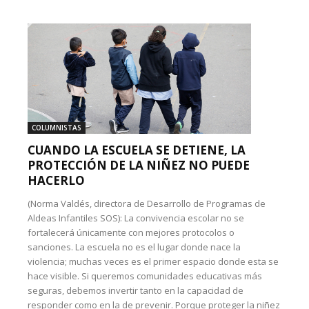
COLUMNISTAS
CUANDO LA ESCUELA SE DETIENE, LA
PROTECCIÓN DE LA NIÑEZ NO PUEDE
HACERLO
(Norma Valdés, directora de Desarrollo de Programas de
Aldeas Infantiles SOS): La convivencia escolar no se
fortalecerá únicamente con mejores protocolos o
sanciones. La escuela no es el lugar donde nace la
violencia; muchas veces es el primer espacio donde esta se
hace visible. Si queremos comunidades educativas más
seguras, debemos invertir tanto en la capacidad de
responder como en la de prevenir. Porque proteger la niñez