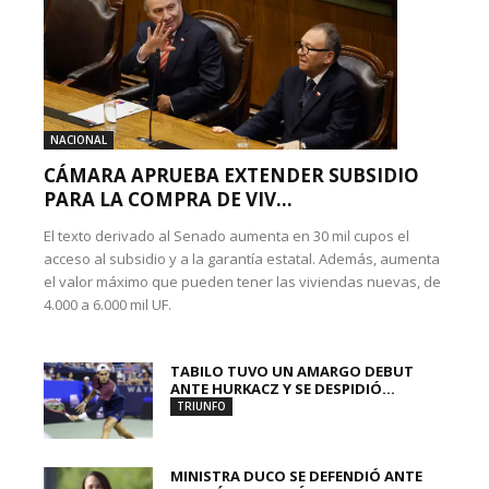
NACIONAL
CÁMARA APRUEBA EXTENDER SUBSIDIO
PARA LA COMPRA DE VIV...
El texto derivado al Senado aumenta en 30 mil cupos el
acceso al subsidio y a la garantía estatal. Además, aumenta
el valor máximo que pueden tener las viviendas nuevas, de
4.000 a 6.000 mil UF.
TABILO TUVO UN AMARGO DEBUT
ANTE HURKACZ Y SE DESPIDIÓ...
TRIUNFO
MINISTRA DUCO SE DEFENDIÓ ANTE