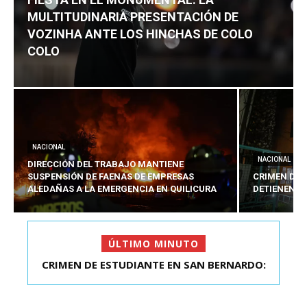
MULTITUDINARIA PRESENTACIÓN DE
VOZINHA ANTE LOS HINCHAS DE COLO
COLO
NACIONAL
NACIONAL
DIRECCIÓN DEL TRABAJO MANTIENE
SUSPENSIÓN DE FAENAS DE EMPRESAS
CRIMEN DE 
ALEDAÑAS A LA EMERGENCIA EN QUILICURA
DETIENEN A
ÚLTIMO MINUTO
FIESTA EN EL MONUMENTAL: LA
MULTITUDINARIA PRESENTACIÓ...