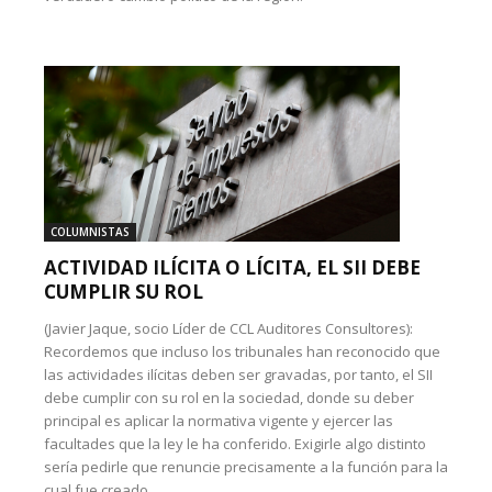
COLUMNISTAS
ACTIVIDAD ILÍCITA O LÍCITA, EL SII DEBE
CUMPLIR SU ROL
(Javier Jaque, socio Líder de CCL Auditores Consultores):
Recordemos que incluso los tribunales han reconocido que
las actividades ilícitas deben ser gravadas, por tanto, el SII
debe cumplir con su rol en la sociedad, donde su deber
principal es aplicar la normativa vigente y ejercer las
facultades que la ley le ha conferido. Exigirle algo distinto
sería pedirle que renuncie precisamente a la función para la
cual fue creado.