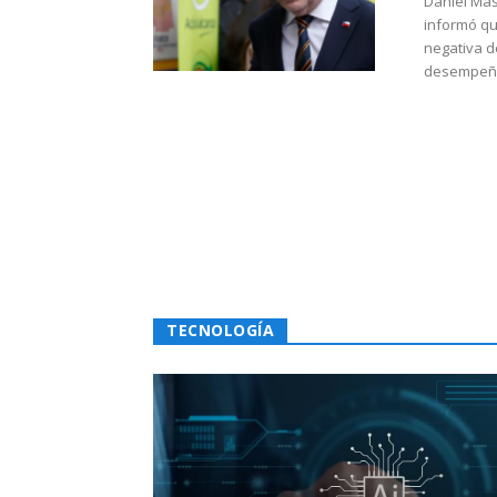
Daniel Mas
informó qu
negativa d
desempeño 
TECNOLOGÍA