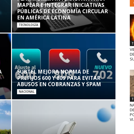
MAPEAR E INTEGRAR INICIATIVAS
PÚBLICAS DE ECONOMÍA CIRCULAR
EN AMÉRICA LATINA
TECNOLOGÍA
T
VI
D
SU
A
SUBTEL MEJORA NORMA DE
PREFIJOS 600 Y 809 PARA EVITAR
ABUSOS EN COBRANZAS Y SPAM
NACIONAL
T
N
D
PO
VI.