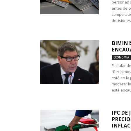
personas c
antes de co
comparació
decisione
BIMINI
ENCAUZ
ECONOMÍA
El titular 
“Recibimos
está en la
moderar la
está encau
IPC DE 
PRECIO
INFLAC