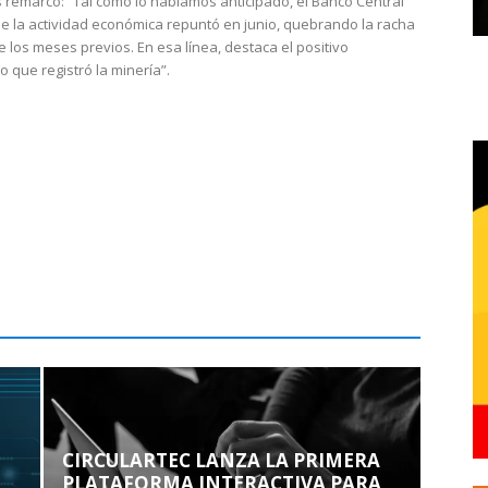
 remarcó: “Tal como lo habíamos anticipado, el Banco Central
e la actividad económica repuntó en junio, quebrando la racha
e los meses previos. En esa línea, destaca el positivo
que registró la minería”.
CIRCULARTEC LANZA LA PRIMERA
PLATAFORMA INTERACTIVA PARA