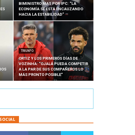
BIMINISTRO MAS POR IPC: “LA
NES
ECONOMÍA SE ESTÁ ENCAUZANDO
HACIA LA ESTABILIDAD”
TRIUNFO
ORTIZ Y LOS PRIMEROS DÍAS DE
VOZINHA: “OJALÁ PUEDA COMPETIR
IOS
A LA PAR DE SUS COMPAÑEROS LO
MÁS PRONTO POSIBLE”
SOCIAL