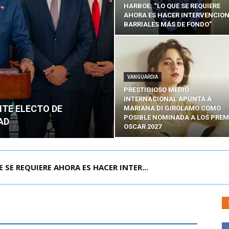
HARBOE: “LO QUE SE REQUIERE
AHORA ES HACER INTERVENCIO
BARRIALES MÁS DE FONDO”
VANGUARDIA
PRESTIGIOSO MEDIO
INTERNACIONAL APUNTA A
NTE ELECTO DE
MARIANA DI GIROLAMO COMO
POSIBLE NOMINADA A LOS PREM
AD
OSCAR 2027
POR IPC: “LA ECONOMÍA SE ESTÁ ENC...