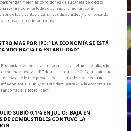
omprendan mejor las condiciones de su tarjeta de crédito
ntratarla y durante toda su utilización. Facilitando la
n entre las distintas alternativas disponibles y promoviendo
s de consumo más informadas.
STRO MAS POR IPC: “LA ECONOMÍA SE ESTÁ
ANDO HACIA LA ESTABILIDAD”
de Economía y Minería, tras conocer la cifra del mes de julio, dijo:
 de buena manera el IPC de julio con un leve 0,1%, un dato que
 parte baja de lo que proyectaba el mercado. Y que permite
 inflación anual a un 3,5%. Esto demuestra que la economía se
zando hacia la estabilidad”.
JULIO SUBIÓ 0,1% EN JULIO: BAJA EN
S DE COMBUSTIBLES CONTUVO LA
IÓN