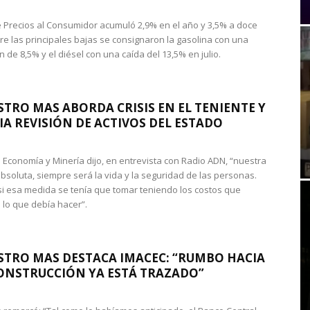
de Precios al Consumidor acumuló 2,9% en el año y 3,5% a doce
re las principales bajas se consignaron la gasolina con una
 de 8,5% y el diésel con una caída del 13,5% en julio.
STRO MAS ABORDA CRISIS EN EL TENIENTE Y
A REVISIÓN DE ACTIVOS DEL ESTADO
de Economía y Minería dijo, en entrevista con Radio ADN, “nuestra
absoluta, siempre será la vida y la seguridad de las personas.
si esa medida se tenía que tomar teniendo los costos que
 lo que debía hacer”.
STRO MAS DESTACA IMACEC: “RUMBO HACIA
ONSTRUCCIÓN YA ESTÁ TRAZADO”