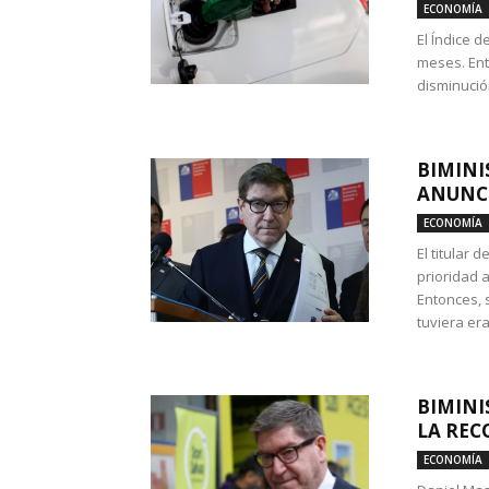
ECONOMÍA
El Índice 
meses. Ent
disminución
BIMINI
ANUNCI
ECONOMÍA
El titular 
prioridad 
Entonces, 
tuviera era
BIMINI
LA REC
ECONOMÍA