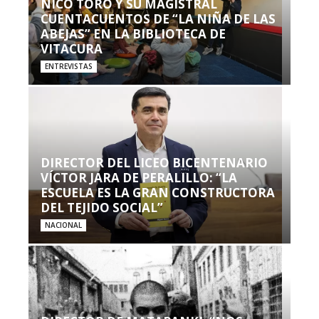
NICO TORO Y SU MAGISTRAL
CUENTACUENTOS DE “LA NIÑA DE LAS
ABEJAS” EN LA BIBLIOTECA DE
VITACURA
ENTREVISTAS
DIRECTOR DEL LICEO BICENTENARIO
VÍCTOR JARA DE PERALILLO: “LA
ESCUELA ES LA GRAN CONSTRUCTORA
DEL TEJIDO SOCIAL”
NACIONAL