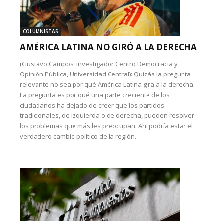
COLUMNISTAS
AMÉRICA LATINA NO GIRÓ A LA DERECHA
(Gustavo Campos, investigador Centro Democracia y
Opinión Pública, Universidad Central): Quizás la pregunta
relevante no sea por qué América Latina gira a la derecha.
La pregunta es por qué una parte creciente de los
ciudadanos ha dejado de creer que los partidos
tradicionales, de izquierda o de derecha, pueden resolver
los problemas que más les preocupan. Ahí podría estar el
verdadero cambio político de la región.