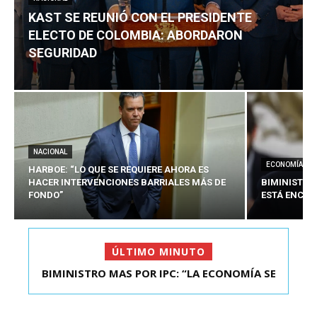
KAST SE REUNIÓ CON EL PRESIDENTE
ELECTO DE COLOMBIA: ABORDARON
SEGURIDAD
NACIONAL
ECONOMÍA
HARBOE: “LO QUE SE REQUIERE AHORA ES
HACER INTERVENCIONES BARRIALES MÁS DE
BIMINISTRO
FONDO”
ESTÁ ENCAU
ÚLTIMO MINUTO
BIMINISTRO MAS POR IPC: “LA ECONOMÍA SE
KAST SE REUNIÓ CON EL PRESIDENTE ELECTO DE
ESTÁ ENC...
COLOMBIA: A...