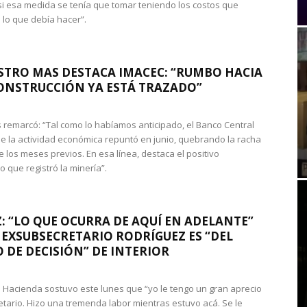
si esa medida se tenía que tomar teniendo los costos que
 lo que debía hacer”.
STRO MAS DESTACA IMACEC: “RUMBO HACIA
ONSTRUCCIÓN YA ESTÁ TRAZADO”
 remarcó: “Tal como lo habíamos anticipado, el Banco Central
e la actividad económica repuntó en junio, quebrando la racha
e los meses previos. En esa línea, destaca el positivo
que registró la minería”.
: “LO QUE OCURRA DE AQUÍ EN ADELANTE”
 EXSUBSECRETARIO RODRÍGUEZ ES “DEL
 DE DECISIÓN” DE INTERIOR
 de Hacienda sostuvo este lunes que “yo le tengo un gran aprecio
etario. Hizo una tremenda labor mientras estuvo acá. Se le