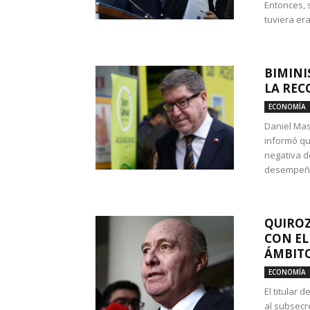
Entonces, 
tuviera era
BIMINI
LA REC
ECONOMÍA
Daniel Mas
informó qu
negativa d
desempeño 
QUIROZ
CON EL
ÁMBITO
ECONOMÍA
El titular
al subsecr