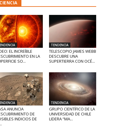
CIENCIA
ENDENCIA
TENDENCIA
DEO: EL INCREÍBLE
TELESCOPIO JAMES WEBB
ESCUBRIMIENTO EN LA
DESCUBRE UNA
PERFICIE SO...
SUPERTIERRA CON OCÉ...
ENDENCIA
TENDENCIA
ASA ANUNCIA
GRUPO CIENTÍFICO DE LA
ESCUBRIMIENTO DE
UNIVERSIDAD DE CHILE
SIBLES INDICIOS DE
LIDERA “MA...
..