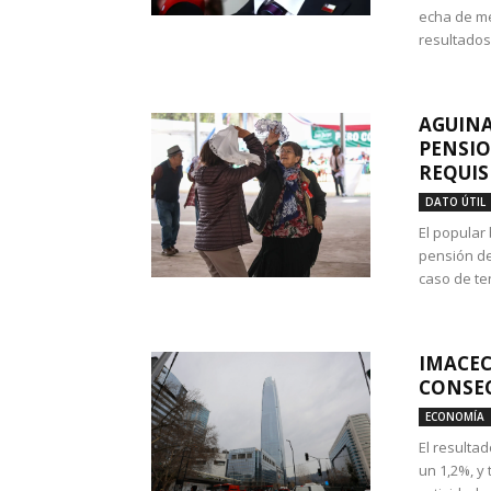
echa de me
resultados
AGUINA
PENSIO
REQUIS
DATO ÚTIL
El popular
pensión de
caso de te
IMACEC
CONSEC
ECONOMÍA
El resulta
un 1,2%, y