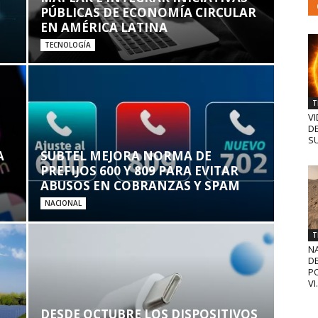
PÚBLICAS DE ECONOMÍA CIRCULAR
EN AMÉRICA LATINA
TECNOLOGÍA
T
VI
D
SU
A
SUBTEL MEJORA NORMA DE
PREFIJOS 600 Y 809 PARA EVITAR
ABUSOS EN COBRANZAS Y SPAM
NACIONAL
T
N
D
PO
VI.
DESDE OCTUBRE LOS DISPOSITIVOS