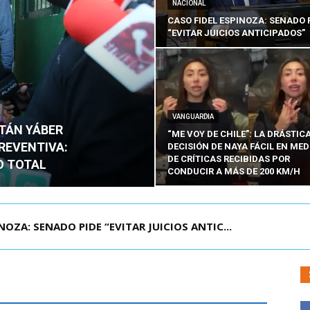
NACIONAL
CASO FIDEL ESPINOZA: SENADO 
“EVITAR JUICIOS ANTICIPADOS”
VANGUARDIA
ITÁN YÁBER
“ME VOY DE CHILE”: LA DRÁSTIC
PREVENTIVA:
DECISIÓN DE NAYA FÁCIL EN MED
DE CRÍTICAS RECIBIDAS POR
O TOTAL
CONDUCIR A MÁS DE 200 KM/H
ÁMITE Y DECLARA ADMISIBLES LOS TRES REQU...