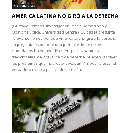
COLUMNISTAS
AMÉRICA LATINA NO GIRÓ A LA DERECHA
(Gustavo Campos, investigador Centro Democracia y
Opinión Pública, Universidad Central): Quizás la pregunta
relevante no sea por qué América Latina gira a la derecha.
La pregunta es por qué una parte creciente de los
ciudadanos ha dejado de creer que los partidos
tradicionales, de izquierda o de derecha, pueden resolver
los problemas que más les preocupan. Ahí podría estar el
verdadero cambio político de la región.