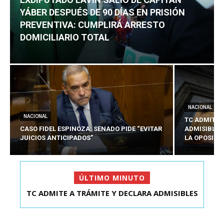
YÁBER DESPUÉS DE 90 DÍAS EN PRISIÓN
PREVENTIVA: CUMPLIRÁ ARRESTO
DOMICILIARIO TOTAL
NACIONAL
NACIONAL
TC ADMITE 
CASO FIDEL ESPINOZA: SENADO PIDE “EVITAR
ADMISIBLES
JUICIOS ANTICIPADOS”
LA OPOSICI
ÚLTIMO MINUTO
TC ADMITE A TRÁMITE Y DECLARA ADMISIBLES
EXDIPUTADO LAVÍN SALIÓ DE CAPITÁN YÁBER
LOS TRES REQU...
DESPUÉS DE 90 ...