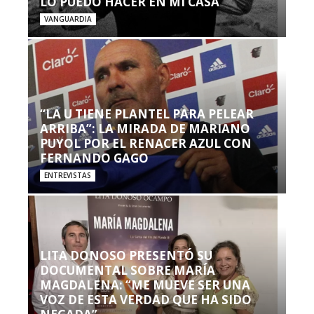
LO PUEDO HACER EN MI CASA’”
VANGUARDIA
“LA U TIENE PLANTEL PARA PELEAR
ARRIBA”: LA MIRADA DE MARIANO
PUYOL POR EL RENACER AZUL CON
FERNANDO GAGO
ENTREVISTAS
LITA DONOSO PRESENTÓ SU
DOCUMENTAL SOBRE MARÍA
MAGDALENA: “ME MUEVE SER UNA
VOZ DE ESTA VERDAD QUE HA SIDO