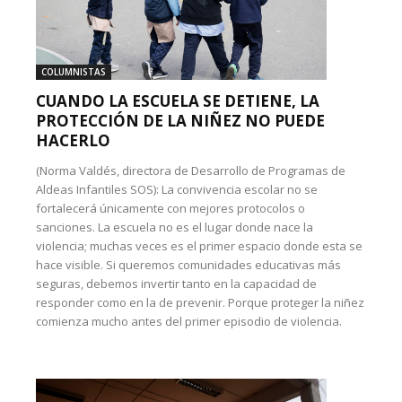
COLUMNISTAS
CUANDO LA ESCUELA SE DETIENE, LA
PROTECCIÓN DE LA NIÑEZ NO PUEDE
HACERLO
(Norma Valdés, directora de Desarrollo de Programas de
Aldeas Infantiles SOS): La convivencia escolar no se
fortalecerá únicamente con mejores protocolos o
sanciones. La escuela no es el lugar donde nace la
violencia; muchas veces es el primer espacio donde esta se
hace visible. Si queremos comunidades educativas más
seguras, debemos invertir tanto en la capacidad de
responder como en la de prevenir. Porque proteger la niñez
comienza mucho antes del primer episodio de violencia.