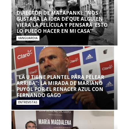
DIRECTOR DE MATAPANKI: “NOS
GUSTABA LA IDEA DE QUE ALGUIEN
VIERA LA PELÍCULA Y PENSARA ‘ESTO
LO PUEDO HACER EN MI CASA’”
VANGUARDIA
“LA U TIENE PLANTEL PARA PELEAR
ARRIBA”: LA MIRADA DE MARIANO
PUYOL POR EL RENACER AZUL CON
FERNANDO GAGO
ENTREVISTAS