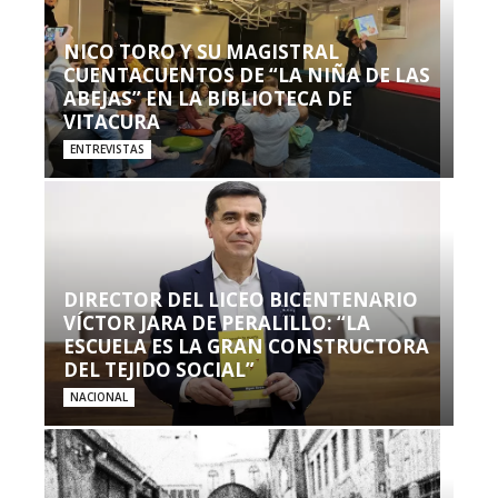
NICO TORO Y SU MAGISTRAL
CUENTACUENTOS DE “LA NIÑA DE LAS
ABEJAS” EN LA BIBLIOTECA DE
VITACURA
ENTREVISTAS
DIRECTOR DEL LICEO BICENTENARIO
VÍCTOR JARA DE PERALILLO: “LA
ESCUELA ES LA GRAN CONSTRUCTORA
DEL TEJIDO SOCIAL”
NACIONAL