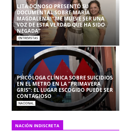
LITA DONOSO PRESENTÓ SU
DOCUMENTAL SOBRE MARÍA
MAGDALENA: “ME MUEVE SER UNA
VOZ DE ESTA VERDAD QUE HA SIDO
NEGADA”
ENTREVISTAS
PSICÓLOGA CLÍNICA SOBRE SUICIDIOS
EN EL METRO EN LA “PRIMAVERA
GRIS”: EL LUGAR ESCOGIDO PUEDE SER
CONTAGIOSO
NACIONAL
NACIÓN INDISCRETA