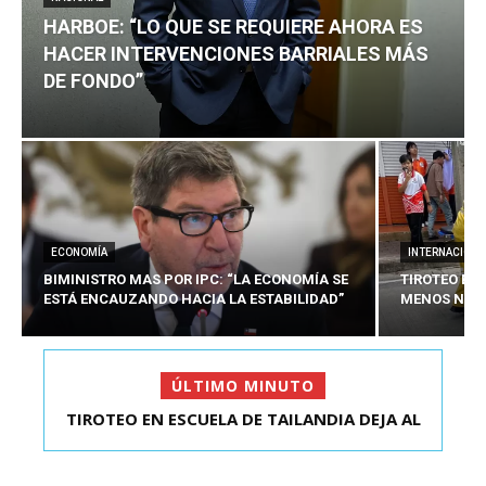
HARBOE: “LO QUE SE REQUIERE AHORA ES
HACER INTERVENCIONES BARRIALES MÁS
DE FONDO”
ECONOMÍA
INTERNACIONA
BIMINISTRO MAS POR IPC: “LA ECONOMÍA SE
TIROTEO EN 
ESTÁ ENCAUZANDO HACIA LA ESTABILIDAD”
MENOS NUEV
ÚLTIMO MINUTO
TIROTEO EN ESCUELA DE TAILANDIA DEJA AL
HARBOE: “LO QUE SE REQUIERE AHORA ES HACER
MENOS NUEVE MU...
INTER...