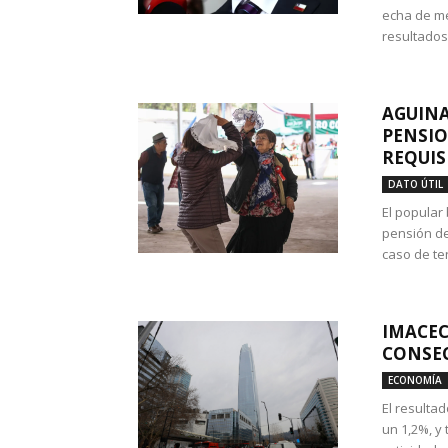
echa de me
resultados
AGUINA
PENSIO
REQUIS
DATO ÚTIL
El popular
pensión de
caso de te
IMACEC
CONSEC
ECONOMÍA
El resulta
un 1,2%, y