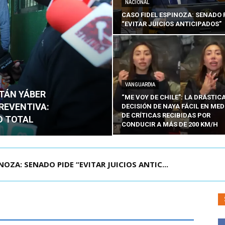
NACIONAL
CASO FIDEL ESPINOZA: SENADO 
“EVITAR JUICIOS ANTICIPADOS”
VANGUARDIA
ITÁN YÁBER
“ME VOY DE CHILE”: LA DRÁSTIC
PREVENTIVA:
DECISIÓN DE NAYA FÁCIL EN MED
DE CRÍTICAS RECIBIDAS POR
O TOTAL
CONDUCIR A MÁS DE 200 KM/H
ZA: SENADO PIDE “EVITAR JUICIOS ANTIC...
ÁMITE Y DECLARA ADMISIBLES LOS TRES REQU...