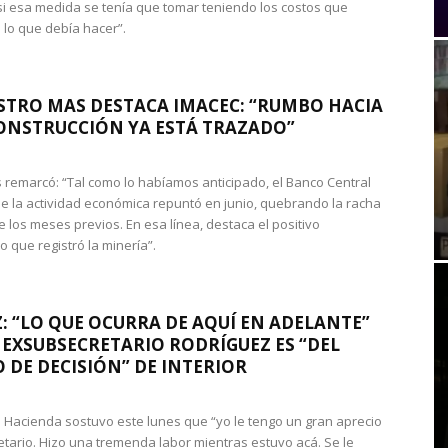
si esa medida se tenía que tomar teniendo los costos que
 lo que debía hacer”.
STRO MAS DESTACA IMACEC: “RUMBO HACIA
ONSTRUCCIÓN YA ESTÁ TRAZADO”
 remarcó: “Tal como lo habíamos anticipado, el Banco Central
e la actividad económica repuntó en junio, quebrando la racha
e los meses previos. En esa línea, destaca el positivo
que registró la minería”.
: “LO QUE OCURRA DE AQUÍ EN ADELANTE”
 EXSUBSECRETARIO RODRÍGUEZ ES “DEL
 DE DECISIÓN” DE INTERIOR
 de Hacienda sostuvo este lunes que “yo le tengo un gran aprecio
etario. Hizo una tremenda labor mientras estuvo acá. Se le