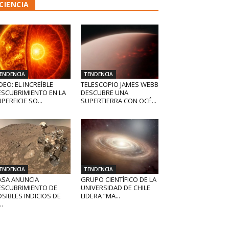
CIENCIA
ENDENCIA
TENDENCIA
DEO: EL INCREÍBLE
TELESCOPIO JAMES WEBB
ESCUBRIMIENTO EN LA
DESCUBRE UNA
PERFICIE SO...
SUPERTIERRA CON OCÉ...
ENDENCIA
TENDENCIA
ASA ANUNCIA
GRUPO CIENTÍFICO DE LA
ESCUBRIMIENTO DE
UNIVERSIDAD DE CHILE
SIBLES INDICIOS DE
LIDERA “MA...
..