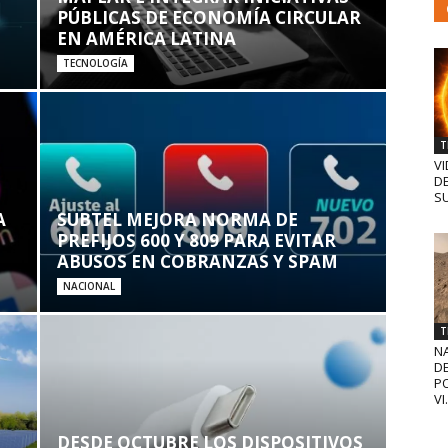
PÚBLICAS DE ECONOMÍA CIRCULAR
EN AMÉRICA LATINA
TECNOLOGÍA
T
VI
D
SU
A
SUBTEL MEJORA NORMA DE
PREFIJOS 600 Y 809 PARA EVITAR
ABUSOS EN COBRANZAS Y SPAM
NACIONAL
T
N
D
PO
VI.
DESDE OCTUBRE LOS DISPOSITIVOS