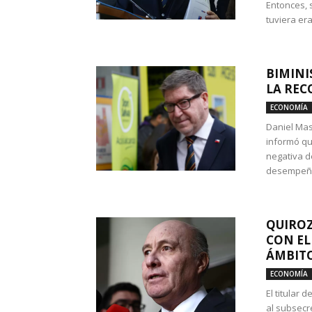
Entonces, 
tuviera era
BIMINI
LA REC
ECONOMÍA
Daniel Mas
informó qu
negativa d
desempeño 
QUIROZ
CON EL
ÁMBITO
ECONOMÍA
El titular
al subsecr