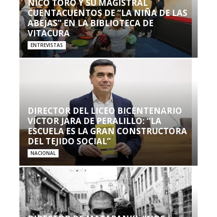
NICO TORO Y SU MAGISTRAL
CUENTACUENTOS DE “LA NIÑA DE LAS
ABEJAS” EN LA BIBLIOTECA DE
VITACURA
ENTREVISTAS
DIRECTOR DEL LICEO BICENTENARIO
VÍCTOR JARA DE PERALILLO: “LA
ESCUELA ES LA GRAN CONSTRUCTORA
DEL TEJIDO SOCIAL”
NACIONAL