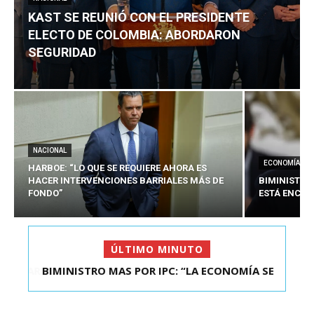
KAST SE REUNIÓ CON EL PRESIDENTE
ELECTO DE COLOMBIA: ABORDARON
SEGURIDAD
NACIONAL
ECONOMÍA
HARBOE: “LO QUE SE REQUIERE AHORA ES
HACER INTERVENCIONES BARRIALES MÁS DE
BIMINISTRO
FONDO”
ESTÁ ENCAU
ÚLTIMO MINUTO
BIMINISTRO MAS POR IPC: “LA ECONOMÍA SE
ESTÁ ENC...