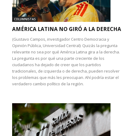
COLUMNISTAS
AMÉRICA LATINA NO GIRÓ A LA DERECHA
(Gustavo Campos, investigador Centro Democracia y
Opinión Pública, Universidad Central): Quizás la pregunta
relevante no sea por qué América Latina gira a la derecha.
La pregunta es por qué una parte creciente de los
ciudadanos ha dejado de creer que los partidos
tradicionales, de izquierda o de derecha, pueden resolver
los problemas que más les preocupan. Ahí podría estar el
verdadero cambio político de la región.