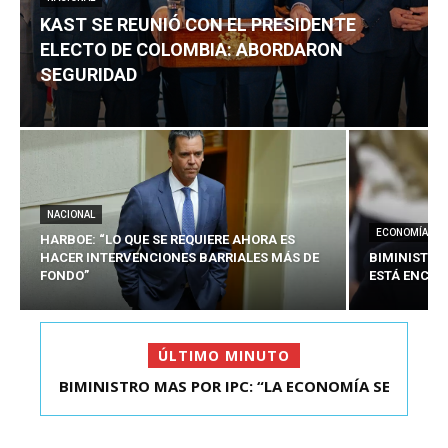
KAST SE REUNIÓ CON EL PRESIDENTE
ELECTO DE COLOMBIA: ABORDARON
SEGURIDAD
NACIONAL
ECONOMÍA
HARBOE: “LO QUE SE REQUIERE AHORA ES
HACER INTERVENCIONES BARRIALES MÁS DE
BIMINISTRO
FONDO”
ESTÁ ENCAU
ÚLTIMO MINUTO
BIMINISTRO MAS POR IPC: “LA ECONOMÍA SE
KAST SE REUNIÓ CON EL PRESIDENTE ELECTO DE
ESTÁ ENC...
COLOMBIA: A...