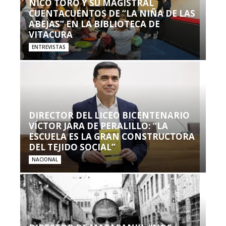
NICO TORO Y SU MAGISTRAL
CUENTACUENTOS DE “LA NIÑA DE LAS
ABEJAS” EN LA BIBLIOTECA DE
VITACURA
ENTREVISTAS
DIRECTOR DEL LICEO BICENTENARIO
VÍCTOR JARA DE PERALILLO: “LA
ESCUELA ES LA GRAN CONSTRUCTORA
DEL TEJIDO SOCIAL”
NACIONAL