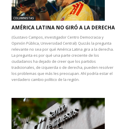
COLUMNISTAS
AMÉRICA LATINA NO GIRÓ A LA DERECHA
(Gustavo Campos, investigador Centro Democracia y
Opinión Pública, Universidad Central): Quizás la pregunta
relevante no sea por qué América Latina gira a la derecha.
La pregunta es por qué una parte creciente de los
ciudadanos ha dejado de creer que los partidos
tradicionales, de izquierda o de derecha, pueden resolver
los problemas que más les preocupan. Ahí podría estar el
verdadero cambio político de la región.