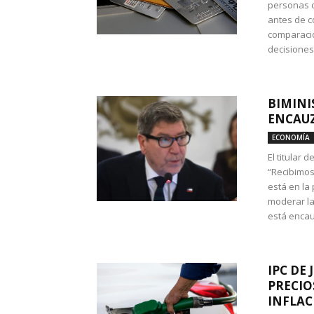
personas c
antes de co
comparació
decisione
BIMINI
ENCAUZ
ECONOMÍA
El titular 
“Recibimos
está en la
moderar la
está encau
IPC DE 
PRECIO
INFLAC