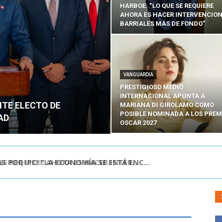
HARBOE: “LO QUE SE REQUIERE
AHORA ES HACER INTERVENCIO
BARRIALES MÁS DE FONDO”
VANGUARDIA
PRESTIGIOSO MEDIO
INTERNACIONAL APUNTA A
NTE ELECTO DE
MARIANA DI GIROLAMO COMO
POSIBLE NOMINADA A LOS PREM
AD
OSCAR 2027
POR IPC: “LA ECONOMÍA SE ESTÁ ENC...