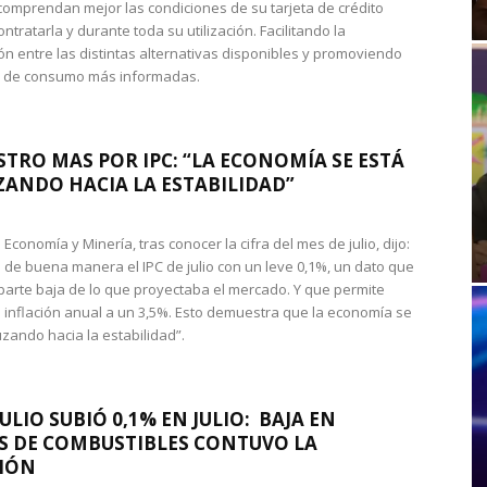
omprendan mejor las condiciones de su tarjeta de crédito
ntratarla y durante toda su utilización. Facilitando la
n entre las distintas alternativas disponibles y promoviendo
s de consumo más informadas.
STRO MAS POR IPC: “LA ECONOMÍA SE ESTÁ
ANDO HACIA LA ESTABILIDAD”
de Economía y Minería, tras conocer la cifra del mes de julio, dijo:
 de buena manera el IPC de julio con un leve 0,1%, un dato que
 parte baja de lo que proyectaba el mercado. Y que permite
 inflación anual a un 3,5%. Esto demuestra que la economía se
zando hacia la estabilidad”.
JULIO SUBIÓ 0,1% EN JULIO: BAJA EN
S DE COMBUSTIBLES CONTUVO LA
IÓN