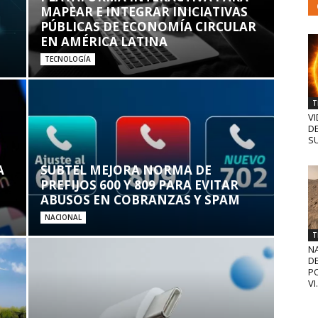
MAPEAR E INTEGRAR INICIATIVAS
PÚBLICAS DE ECONOMÍA CIRCULAR
EN AMÉRICA LATINA
TECNOLOGÍA
T
VI
D
SU
A
SUBTEL MEJORA NORMA DE
PREFIJOS 600 Y 809 PARA EVITAR
ABUSOS EN COBRANZAS Y SPAM
NACIONAL
T
N
D
PO
VI.