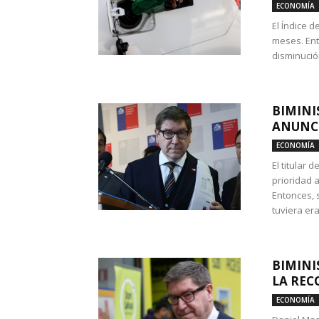
ECONOMÍA
El Índice 
meses. Ent
disminución
BIMINI
ANUNCI
ECONOMÍA
El titular 
prioridad 
Entonces, 
tuviera era
BIMINI
LA REC
ECONOMÍA