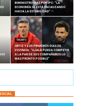
BIMINISTRO MAS POR IPC: “LA
NES
ECONOMÍA SE ESTÁ ENCAUZANDO
HACIA LA ESTABILIDAD”
TRIUNFO
ORTIZ Y LOS PRIMEROS DÍAS DE
VOZINHA: “OJALÁ PUEDA COMPETIR
IOS
A LA PAR DE SUS COMPAÑEROS LO
MÁS PRONTO POSIBLE”
SOCIAL