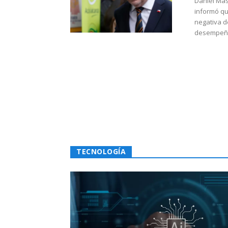
Daniel Mas
informó qu
negativa d
desempeño 
TECNOLOGÍA