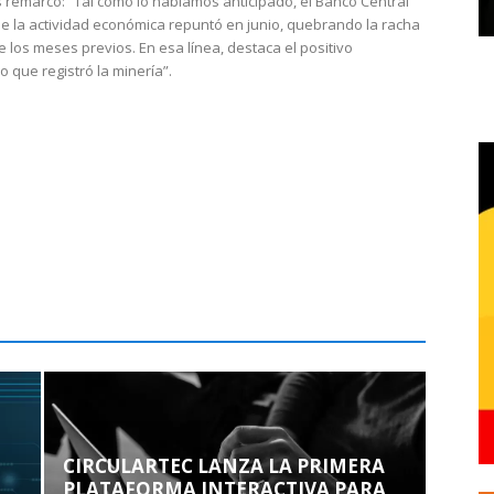
 remarcó: “Tal como lo habíamos anticipado, el Banco Central
e la actividad económica repuntó en junio, quebrando la racha
e los meses previos. En esa línea, destaca el positivo
que registró la minería”.
CIRCULARTEC LANZA LA PRIMERA
PLATAFORMA INTERACTIVA PARA