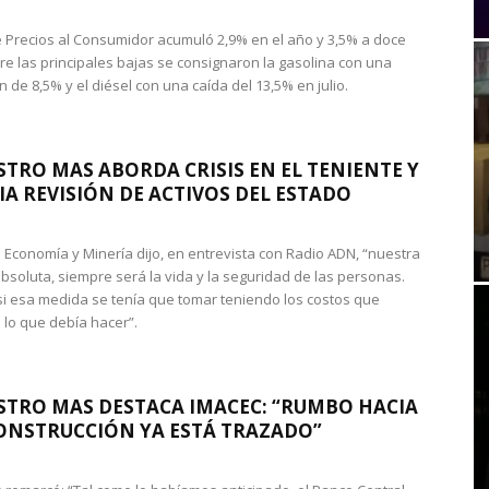
de Precios al Consumidor acumuló 2,9% en el año y 3,5% a doce
re las principales bajas se consignaron la gasolina con una
 de 8,5% y el diésel con una caída del 13,5% en julio.
STRO MAS ABORDA CRISIS EN EL TENIENTE Y
A REVISIÓN DE ACTIVOS DEL ESTADO
de Economía y Minería dijo, en entrevista con Radio ADN, “nuestra
absoluta, siempre será la vida y la seguridad de las personas.
si esa medida se tenía que tomar teniendo los costos que
 lo que debía hacer”.
STRO MAS DESTACA IMACEC: “RUMBO HACIA
ONSTRUCCIÓN YA ESTÁ TRAZADO”