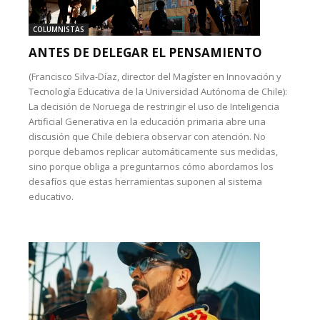
COLUMNISTAS
ANTES DE DELEGAR EL PENSAMIENTO
(Francisco Silva-Díaz, director del Magíster en Innovación y
Tecnología Educativa de la Universidad Autónoma de Chile):
La decisión de Noruega de restringir el uso de Inteligencia
Artificial Generativa en la educación primaria abre una
discusión que Chile debiera observar con atención. No
porque debamos replicar automáticamente sus medidas,
sino porque obliga a preguntarnos cómo abordamos los
desafíos que estas herramientas suponen al sistema
educativo.