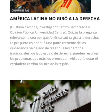
COLUMNISTAS
AMÉRICA LATINA NO GIRÓ A LA DERECHA
(Gustavo Campos, investigador Centro Democracia y
Opinión Pública, Universidad Central): Quizás la pregunta
relevante no sea por qué América Latina gira a la derecha.
La pregunta es por qué una parte creciente de los
ciudadanos ha dejado de creer que los partidos
tradicionales, de izquierda o de derecha, pueden resolver
los problemas que más les preocupan. Ahí podría estar el
verdadero cambio político de la región.