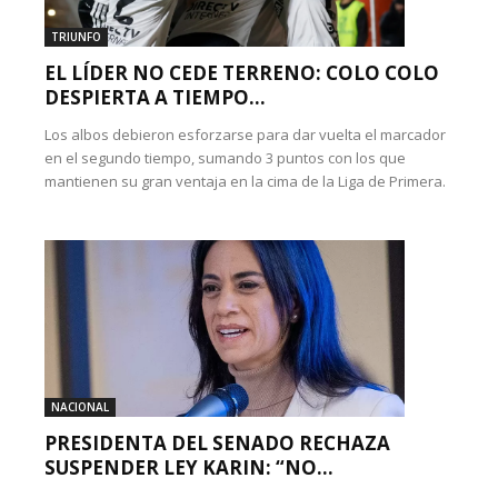
TRIUNFO
EL LÍDER NO CEDE TERRENO: COLO COLO
DESPIERTA A TIEMPO...
Los albos debieron esforzarse para dar vuelta el marcador
en el segundo tiempo, sumando 3 puntos con los que
mantienen su gran ventaja en la cima de la Liga de Primera.
NACIONAL
PRESIDENTA DEL SENADO RECHAZA
SUSPENDER LEY KARIN: “NO...