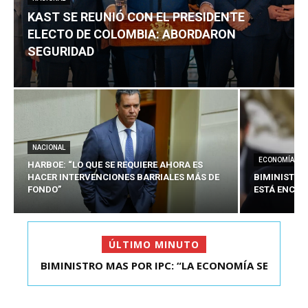
KAST SE REUNIÓ CON EL PRESIDENTE
ELECTO DE COLOMBIA: ABORDARON
SEGURIDAD
NACIONAL
ECONOMÍA
HARBOE: “LO QUE SE REQUIERE AHORA ES
HACER INTERVENCIONES BARRIALES MÁS DE
BIMINISTRO
FONDO”
ESTÁ ENCAU
ÚLTIMO MINUTO
BIMINISTRO MAS POR IPC: “LA ECONOMÍA SE
KAST SE REUNIÓ CON EL PRESIDENTE ELECTO DE
ESTÁ ENC...
COLOMBIA: A...