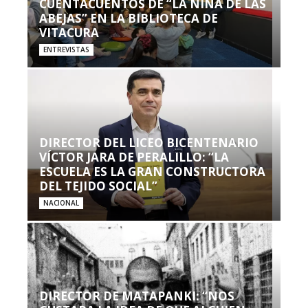
CUENTACUENTOS DE “LA NIÑA DE LAS
ABEJAS” EN LA BIBLIOTECA DE
VITACURA
ENTREVISTAS
DIRECTOR DEL LICEO BICENTENARIO
VÍCTOR JARA DE PERALILLO: “LA
ESCUELA ES LA GRAN CONSTRUCTORA
DEL TEJIDO SOCIAL”
NACIONAL
DIRECTOR DE MATAPANKI: “NOS