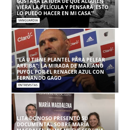
GUSTABA LA IDEA DE QUE ALGUIEN
VIERA LA PELÍCULA Y PENSARA ‘ESTO
LO PUEDO HACER EN MI CASA’”
VANGUARDIA
“LA U TIENE PLANTEL PARA PELEAR
ARRIBA”: LA MIRADA DE MARIANO
PUYOL POR EL RENACER AZUL CON
FERNANDO GAGO
ENTREVISTAS
LITA DONOSO PRESENTÓ SU
DOCUMENTAL SOBRE MARÍA