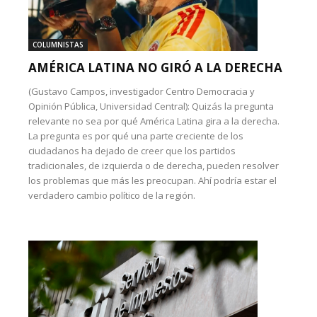
COLUMNISTAS
AMÉRICA LATINA NO GIRÓ A LA DERECHA
(Gustavo Campos, investigador Centro Democracia y
Opinión Pública, Universidad Central): Quizás la pregunta
relevante no sea por qué América Latina gira a la derecha.
La pregunta es por qué una parte creciente de los
ciudadanos ha dejado de creer que los partidos
tradicionales, de izquierda o de derecha, pueden resolver
los problemas que más les preocupan. Ahí podría estar el
verdadero cambio político de la región.