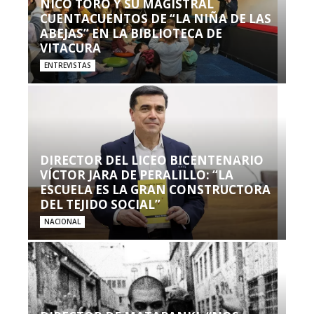
NICO TORO Y SU MAGISTRAL
CUENTACUENTOS DE “LA NIÑA DE LAS
ABEJAS” EN LA BIBLIOTECA DE
VITACURA
ENTREVISTAS
DIRECTOR DEL LICEO BICENTENARIO
VÍCTOR JARA DE PERALILLO: “LA
ESCUELA ES LA GRAN CONSTRUCTORA
DEL TEJIDO SOCIAL”
NACIONAL