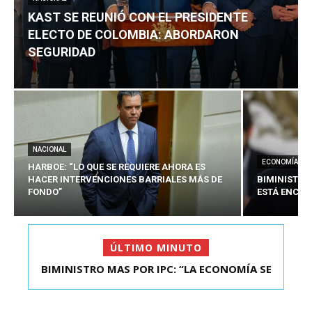
KAST SE REUNIÓ CON EL PRESIDENTE
ELECTO DE COLOMBIA: ABORDARON
SEGURIDAD
NACIONAL
ECONOMÍA
HARBOE: “LO QUE SE REQUIERE AHORA ES
HACER INTERVENCIONES BARRIALES MÁS DE
BIMINISTRO
FONDO”
ESTÁ ENCAU
ÚLTIMO MINUTO
BIMINISTRO MAS POR IPC: “LA ECONOMÍA SE
KAST SE REUNIÓ CON EL PRESIDENTE ELECTO DE
ESTÁ ENC...
COLOMBIA: A...