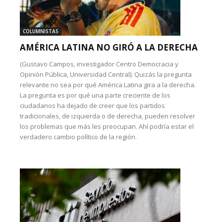
COLUMNISTAS
AMÉRICA LATINA NO GIRÓ A LA DERECHA
(Gustavo Campos, investigador Centro Democracia y
Opinión Pública, Universidad Central): Quizás la pregunta
relevante no sea por qué América Latina gira a la derecha.
La pregunta es por qué una parte creciente de los
ciudadanos ha dejado de creer que los partidos
tradicionales, de izquierda o de derecha, pueden resolver
los problemas que más les preocupan. Ahí podría estar el
verdadero cambio político de la región.