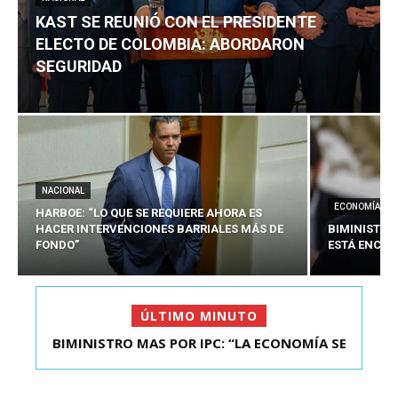
KAST SE REUNIÓ CON EL PRESIDENTE
ELECTO DE COLOMBIA: ABORDARON
SEGURIDAD
NACIONAL
ECONOMÍA
HARBOE: “LO QUE SE REQUIERE AHORA ES
HACER INTERVENCIONES BARRIALES MÁS DE
BIMINISTRO
FONDO”
ESTÁ ENCAU
ÚLTIMO MINUTO
BIMINISTRO MAS POR IPC: “LA ECONOMÍA SE
KAST SE REUNIÓ CON EL PRESIDENTE ELECTO DE
ESTÁ ENC...
COLOMBIA: A...