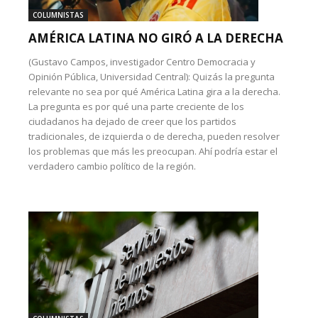
COLUMNISTAS
AMÉRICA LATINA NO GIRÓ A LA DERECHA
(Gustavo Campos, investigador Centro Democracia y
Opinión Pública, Universidad Central): Quizás la pregunta
relevante no sea por qué América Latina gira a la derecha.
La pregunta es por qué una parte creciente de los
ciudadanos ha dejado de creer que los partidos
tradicionales, de izquierda o de derecha, pueden resolver
los problemas que más les preocupan. Ahí podría estar el
verdadero cambio político de la región.