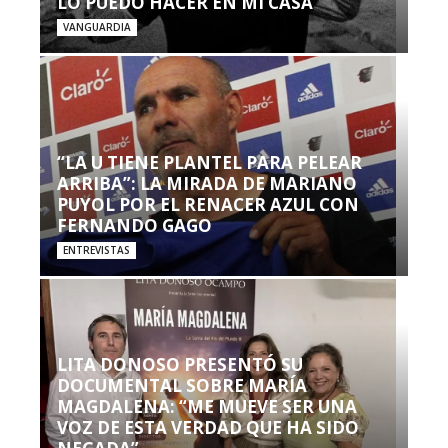
LO PUEDO HACER EN MI CASA’”
VANGUARDIA
“LA U TIENE PLANTEL PARA PELEAR
ARRIBA”: LA MIRADA DE MARIANO
PUYOL POR EL RENACER AZUL CON
FERNANDO GAGO
ENTREVISTAS
LITA DONOSO PRESENTÓ SU
DOCUMENTAL SOBRE MARÍA
MAGDALENA: “ME MUEVE SER UNA
VOZ DE ESTA VERDAD QUE HA SIDO