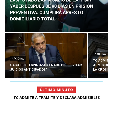
YÁBER DESPUÉS DE 90 DÍAS EN PRISIÓN
PREVENTIVA: CUMPLIRÁ ARRESTO
DOMICILIARIO TOTAL
NACIONAL
NACIONAL
TC ADMITE 
CASO FIDEL ESPINOZA: SENADO PIDE “EVITAR
ADMISIBLES
JUICIOS ANTICIPADOS”
LA OPOSICI
ÚLTIMO MINUTO
TC ADMITE A TRÁMITE Y DECLARA ADMISIBLES
EXDIPUTADO LAVÍN SALIÓ DE CAPITÁN YÁBER
LOS TRES REQU...
DESPUÉS DE 90 ...