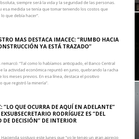
absoluta, siempre será la vida y la seguridad de las personas.
si esa medida se tenía que tomar teniendo los costos que
 lo que debía hacer”.
STRO MAS DESTACA IMACEC: “RUMBO HACIA
ONSTRUCCIÓN YA ESTÁ TRAZADO”
 remarcó: “Tal como lo habíamos anticipado, el Banco Central
e la actividad económica repuntó en junio, quebrando la racha
e los meses previos. En esa línea, destaca el positivo
que registró la minería”.
: “LO QUE OCURRA DE AQUÍ EN ADELANTE”
 EXSUBSECRETARIO RODRÍGUEZ ES “DEL
 DE DECISIÓN” DE INTERIOR
 de Hacienda sostuvo este lunes que “yo le tengo un gran aprecio