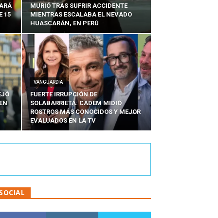
SARÁ
MURIÓ TRAS SUFRIR ACCIDENTE
E 15
MIENTRAS ESCALABA EL NEVADO
HUASCARÁN, EN PERÚ
VANGUARDIA
EJÓ
FUERTE IRRUPCIÓN DE
EN
SOLABARRIETA: CADEM MIDIÓ
N
ROSTROS MÁS CONOCIDOS Y MEJOR
EVALUADOS EN LA TV
SOCIAL