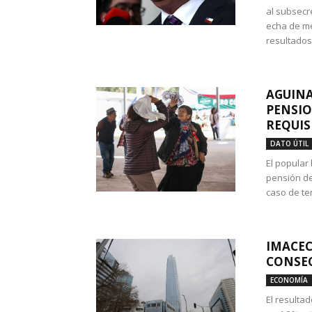
al subsecr
echa de me
resultados
AGUINA
PENSIO
REQUIS
DATO ÚTIL
El popular
pensión de
caso de te
IMACEC
CONSEC
ECONOMÍA
El resulta