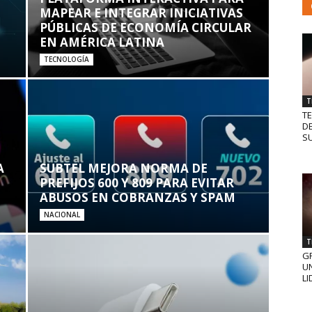
MAPEAR E INTEGRAR INICIATIVAS
PÚBLICAS DE ECONOMÍA CIRCULAR
EN AMÉRICA LATINA
TECNOLOGÍA
T
T
D
SU
A
SUBTEL MEJORA NORMA DE
PREFIJOS 600 Y 809 PARA EVITAR
ABUSOS EN COBRANZAS Y SPAM
NACIONAL
T
GR
UN
LI