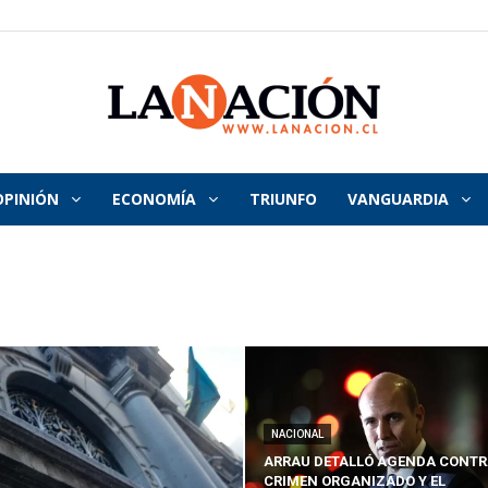
OPINIÓN
ECONOMÍA
TRIUNFO
VANGUARDIA
La
Nación
NACIONAL
ARRAU DETALLÓ AGENDA CONTR
CRIMEN ORGANIZADO Y EL