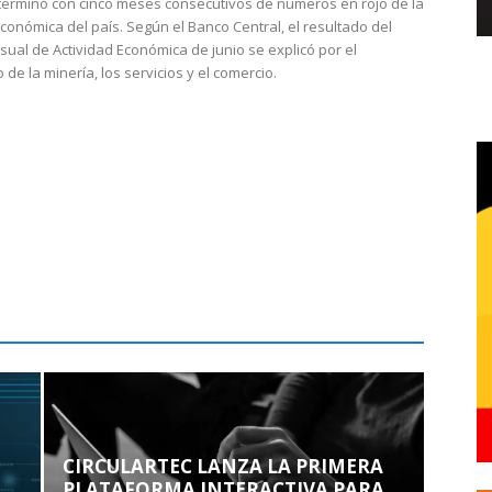
 terminó con cinco meses consecutivos de números en rojo de la
económica del país. Según el Banco Central, el resultado del
sual de Actividad Económica de junio se explicó por el
 de la minería, los servicios y el comercio.
CIRCULARTEC LANZA LA PRIMERA
PLATAFORMA INTERACTIVA PARA