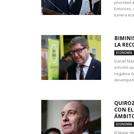
prioridad 
Entonces, 
tuviera era
BIMINI
LA REC
ECONOMÍA
Daniel Mas
informó qu
negativa d
desempeño 
QUIROZ
CON EL
ÁMBITO
ECONOMÍA
El titular