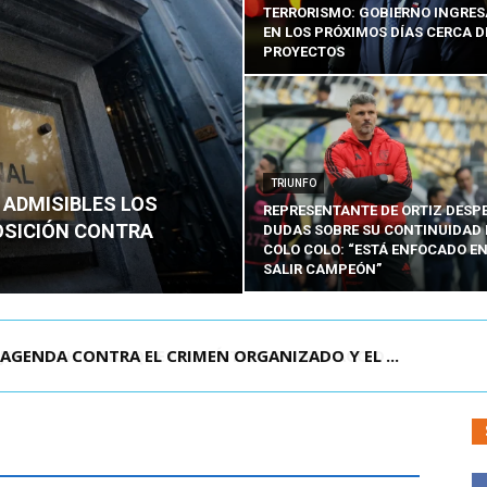
TERRORISMO: GOBIERNO INGRE
EN LOS PRÓXIMOS DÍAS CERCA D
PROYECTOS
TRIUNFO
 ADMISIBLES LOS
REPRESENTANTE DE ORTIZ DESP
OSICIÓN CONTRA
DUDAS SOBRE SU CONTINUIDAD 
COLO COLO: “ESTÁ ENFOCADO E
SALIR CAMPEÓN”
VEN CHILENO QUE MURIÓ TRAS SUFRIR ACCID...