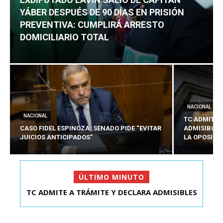
YÁBER DESPUÉS DE 90 DÍAS EN PRISIÓN
PREVENTIVA: CUMPLIRÁ ARRESTO
DOMICILIARIO TOTAL
NACIONAL
NACIONAL
TC ADMITE 
CASO FIDEL ESPINOZA: SENADO PIDE “EVITAR
ADMISIBLES
JUICIOS ANTICIPADOS”
LA OPOSICI
ÚLTIMO MINUTO
TC ADMITE A TRÁMITE Y DECLARA ADMISIBLES
EXDIPUTADO LAVÍN SALIÓ DE CAPITÁN YÁBER
LOS TRES REQU...
DESPUÉS DE 90 ...