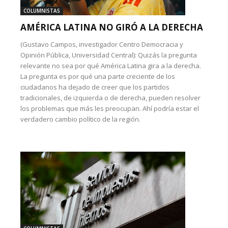
COLUMNISTAS
AMÉRICA LATINA NO GIRÓ A LA DERECHA
(Gustavo Campos, investigador Centro Democracia y
Opinión Pública, Universidad Central): Quizás la pregunta
relevante no sea por qué América Latina gira a la derecha.
La pregunta es por qué una parte creciente de los
ciudadanos ha dejado de creer que los partidos
tradicionales, de izquierda o de derecha, pueden resolver
los problemas que más les preocupan. Ahí podría estar el
verdadero cambio político de la región.