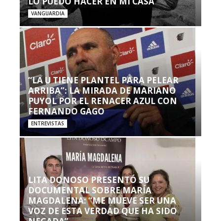
LO PUEDO HACER EN MI CASA’”
VANGUARDIA
“LA U TIENE PLANTEL PARA PELEAR
ARRIBA”: LA MIRADA DE MARIANO
PUYOL POR EL RENACER AZUL CON
FERNANDO GAGO
ENTREVISTAS
LITA DONOSO PRESENTÓ SU
DOCUMENTAL SOBRE MARÍA
MAGDALENA: “ME MUEVE SER UNA
VOZ DE ESTA VERDAD QUE HA SIDO