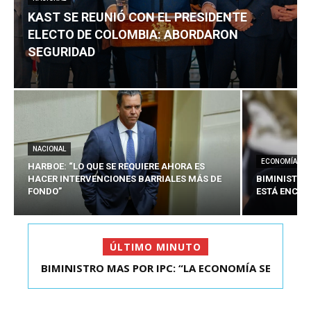
KAST SE REUNIÓ CON EL PRESIDENTE
ELECTO DE COLOMBIA: ABORDARON
SEGURIDAD
NACIONAL
ECONOMÍA
HARBOE: “LO QUE SE REQUIERE AHORA ES
HACER INTERVENCIONES BARRIALES MÁS DE
BIMINISTRO
FONDO”
ESTÁ ENCAU
ÚLTIMO MINUTO
BIMINISTRO MAS POR IPC: “LA ECONOMÍA SE
KAST SE REUNIÓ CON EL PRESIDENTE ELECTO DE
ESTÁ ENC...
COLOMBIA: A...