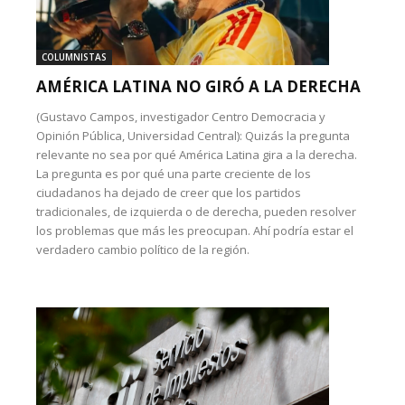
COLUMNISTAS
AMÉRICA LATINA NO GIRÓ A LA DERECHA
(Gustavo Campos, investigador Centro Democracia y
Opinión Pública, Universidad Central): Quizás la pregunta
relevante no sea por qué América Latina gira a la derecha.
La pregunta es por qué una parte creciente de los
ciudadanos ha dejado de creer que los partidos
tradicionales, de izquierda o de derecha, pueden resolver
los problemas que más les preocupan. Ahí podría estar el
verdadero cambio político de la región.