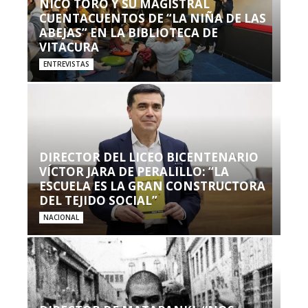
NICO TORO Y SU MAGISTRAL
CUENTACUENTOS DE “LA NIÑA DE LAS
ABEJAS” EN LA BIBLIOTECA DE
VITACURA
ENTREVISTAS
DIRECTOR DEL LICEO BICENTENARIO
VÍCTOR JARA DE PERALILLO: “LA
ESCUELA ES LA GRAN CONSTRUCTORA
DEL TEJIDO SOCIAL”
NACIONAL