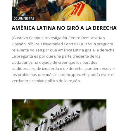
COLUMNISTAS
AMÉRICA LATINA NO GIRÓ A LA DERECHA
(Gustavo Campos, investigador Centro Democracia y
Opinión Pública, Universidad Central): Quizás la pregunta
relevante no sea por qué América Latina gira a la derecha.
La pregunta es por qué una parte creciente de los
ciudadanos ha dejado de creer que los partidos
tradicionales, de izquierda o de derecha, pueden resolver
los problemas que más les preocupan. Ahí podría estar el
verdadero cambio político de la región.