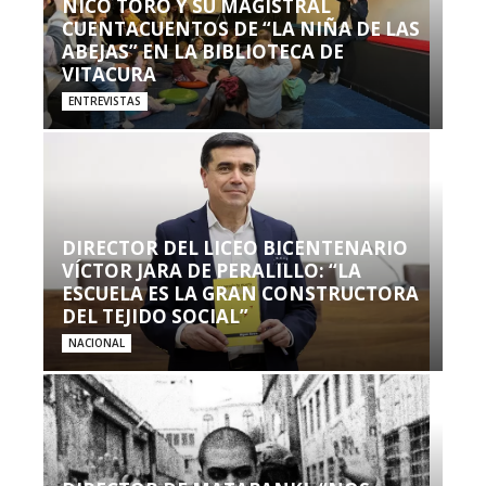
NICO TORO Y SU MAGISTRAL
CUENTACUENTOS DE “LA NIÑA DE LAS
ABEJAS” EN LA BIBLIOTECA DE
VITACURA
ENTREVISTAS
DIRECTOR DEL LICEO BICENTENARIO
VÍCTOR JARA DE PERALILLO: “LA
ESCUELA ES LA GRAN CONSTRUCTORA
DEL TEJIDO SOCIAL”
NACIONAL