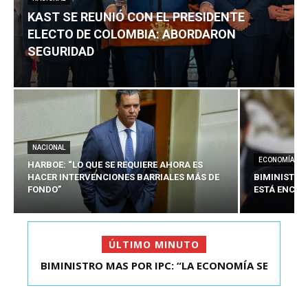
KAST SE REUNIÓ CON EL PRESIDENTE
ELECTO DE COLOMBIA: ABORDARON
SEGURIDAD
NACIONAL
ECONOMÍA
HARBOE: “LO QUE SE REQUIERE AHORA ES
HACER INTERVENCIONES BARRIALES MÁS DE
BIMINISTRO
FONDO”
ESTÁ ENCAU
ÚLTIMO MINUTO
BIMINISTRO MAS POR IPC: “LA ECONOMÍA SE
KAST SE REUNIÓ CON EL PRESIDENTE ELECTO DE
ESTÁ ENC...
COLOMBIA: A...