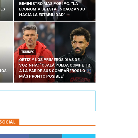
BIMINISTRO MAS POR IPC: “LA
NES
ECONOMÍA SE ESTÁ ENCAUZANDO
HACIA LA ESTABILIDAD”
TRIUNFO
ORTIZ Y LOS PRIMEROS DÍAS DE
VOZINHA: “OJALÁ PUEDA COMPETIR
IOS
A LA PAR DE SUS COMPAÑEROS LO
MÁS PRONTO POSIBLE”
SOCIAL