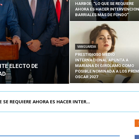
HARBOE: “LO QUE SE REQUIERE
AHORA ES HACER INTERVENCIO
BARRIALES MÁS DE FONDO”
VANGUARDIA
PRESTIGIOSO MEDIO
INTERNACIONAL APUNTA A
NTE ELECTO DE
MARIANA DI GIROLAMO COMO
POSIBLE NOMINADA A LOS PREM
AD
OSCAR 2027
POR IPC: “LA ECONOMÍA SE ESTÁ ENC...