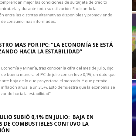
omprendan mejor las condiciones de su tarjeta de crédito
ntratarla y durante toda su utilización. Facilitando la
n entre las distintas alternativas disponibles y promoviendo
s de consumo más informadas.
STRO MAS POR IPC: “LA ECONOMÍA SE ESTÁ
ANDO HACIA LA ESTABILIDAD”
de Economía y Minería, tras conocer la cifra del mes de julio, dijo:
 de buena manera el IPC de julio con un leve 0,1%, un dato que
 parte baja de lo que proyectaba el mercado. Y que permite
 inflación anual a un 3,5%. Esto demuestra que la economía se
zando hacia la estabilidad”.
JULIO SUBIÓ 0,1% EN JULIO: BAJA EN
S DE COMBUSTIBLES CONTUVO LA
IÓN