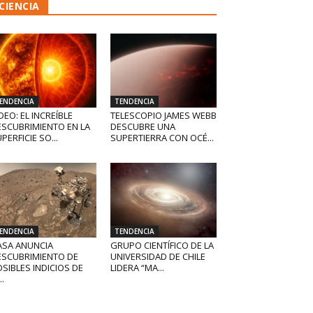
CIENCIA
ENDENCIA
TENDENCIA
DEO: EL INCREÍBLE
TELESCOPIO JAMES WEBB
ESCUBRIMIENTO EN LA
DESCUBRE UNA
PERFICIE SO...
SUPERTIERRA CON OCÉ...
ENDENCIA
TENDENCIA
ASA ANUNCIA
GRUPO CIENTÍFICO DE LA
ESCUBRIMIENTO DE
UNIVERSIDAD DE CHILE
SIBLES INDICIOS DE
LIDERA “MA...
..