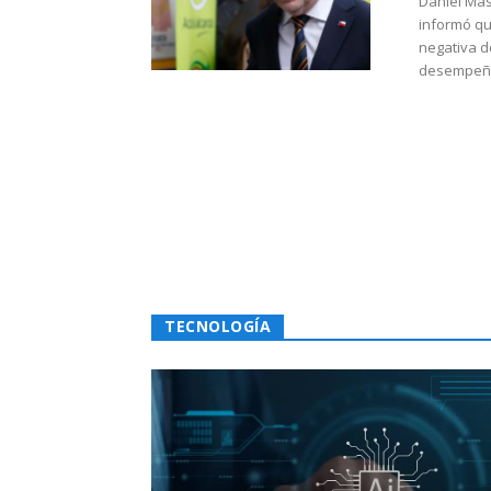
Daniel Mas
informó qu
negativa d
desempeño 
TECNOLOGÍA