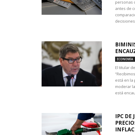
personas c
antes de co
comparació
decisione
BIMINI
ENCAUZ
ECONOMÍA
El titular 
“Recibimos
está en la
moderar la
está encau
IPC DE 
PRECIO
INFLAC