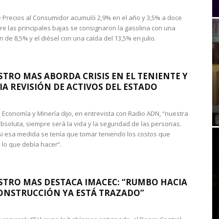
de Precios al Consumidor acumuló 2,9% en el año y 3,5% a doce
re las principales bajas se consignaron la gasolina con una
 de 8,5% y el diésel con una caída del 13,5% en julio.
STRO MAS ABORDA CRISIS EN EL TENIENTE Y
A REVISIÓN DE ACTIVOS DEL ESTADO
de Economía y Minería dijo, en entrevista con Radio ADN, “nuestra
absoluta, siempre será la vida y la seguridad de las personas.
si esa medida se tenía que tomar teniendo los costos que
 lo que debía hacer”.
STRO MAS DESTACA IMACEC: “RUMBO HACIA
ONSTRUCCIÓN YA ESTÁ TRAZADO”