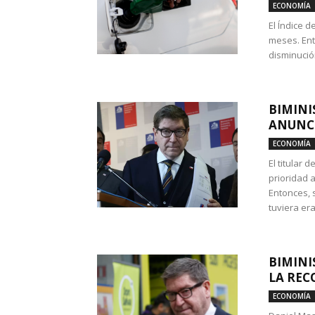
ECONOMÍA
El Índice 
meses. Ent
disminución
BIMINI
ANUNCI
ECONOMÍA
El titular 
prioridad 
Entonces, 
tuviera era
BIMINI
LA REC
ECONOMÍA