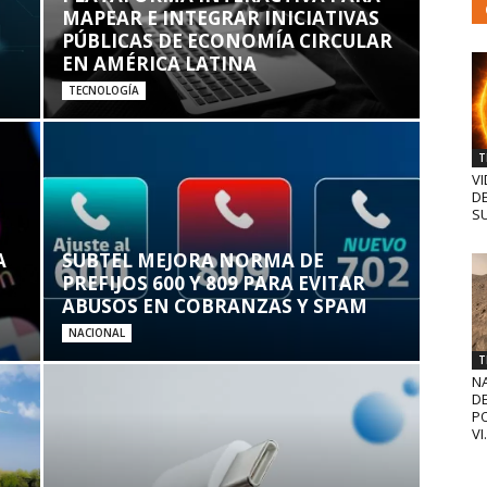
MAPEAR E INTEGRAR INICIATIVAS
PÚBLICAS DE ECONOMÍA CIRCULAR
EN AMÉRICA LATINA
TECNOLOGÍA
T
VI
D
SU
A
SUBTEL MEJORA NORMA DE
PREFIJOS 600 Y 809 PARA EVITAR
ABUSOS EN COBRANZAS Y SPAM
NACIONAL
T
N
D
PO
VI.