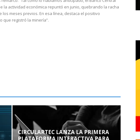
 remarcó: “Tal como lo habíamos anticipado, el Banco Central
e la actividad económica repuntó en junio, quebrando la racha
e los meses previos. En esa línea, destaca el positivo
que registró la minería”.
CIRCULARTEC LANZA LA PRIMERA
PLATAFORMA INTERACTIVA PARA