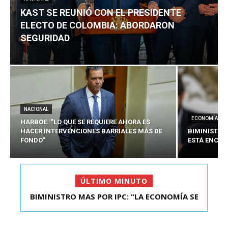
KAST SE REUNIÓ CON EL PRESIDENTE
ELECTO DE COLOMBIA: ABORDARON
SEGURIDAD
NACIONAL
ECONOMÍA
HARBOE: “LO QUE SE REQUIERE AHORA ES
HACER INTERVENCIONES BARRIALES MÁS DE
BIMINISTRO
FONDO”
ESTÁ ENCAU
ÚLTIMO MINUTO
BIMINISTRO MAS POR IPC: “LA ECONOMÍA SE
KAST SE REUNIÓ CON EL PRESIDENTE ELECTO DE
ESTÁ ENC...
COLOMBIA: A...