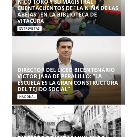
NICO TORO Y SU MAGISTRAL
CUENTACUENTOS DE “LA NIÑA DE LAS
ABEJAS” EN LA BIBLIOTECA DE
VITACURA
ENTREVISTAS
DIRECTOR DEL LICEO BICENTENARIO
VÍCTOR JARA DE PERALILLO: “LA
ESCUELA ES LA GRAN CONSTRUCTORA
DEL TEJIDO SOCIAL”
NACIONAL