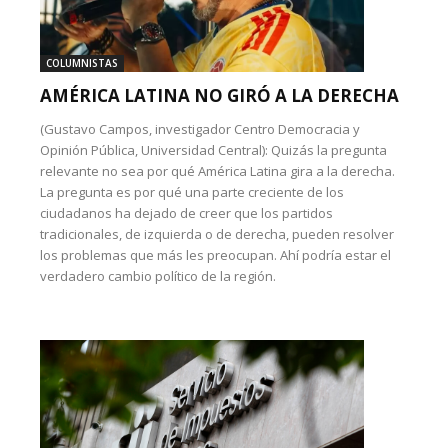
COLUMNISTAS
AMÉRICA LATINA NO GIRÓ A LA DERECHA
(Gustavo Campos, investigador Centro Democracia y
Opinión Pública, Universidad Central): Quizás la pregunta
relevante no sea por qué América Latina gira a la derecha.
La pregunta es por qué una parte creciente de los
ciudadanos ha dejado de creer que los partidos
tradicionales, de izquierda o de derecha, pueden resolver
los problemas que más les preocupan. Ahí podría estar el
verdadero cambio político de la región.