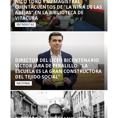
NICO TORO Y SU MAGISTRAL
CUENTACUENTOS DE “LA NIÑA DE LAS
ABEJAS” EN LA BIBLIOTECA DE
VITACURA
ENTREVISTAS
DIRECTOR DEL LICEO BICENTENARIO
VÍCTOR JARA DE PERALILLO: “LA
ESCUELA ES LA GRAN CONSTRUCTORA
DEL TEJIDO SOCIAL”
NACIONAL