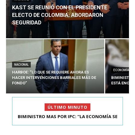
KAST SE REUNIÓ CON EL PRESIDENTE
ELECTO DE COLOMBIA: ABORDARON
SEGURIDAD
NACIONAL
ECONOMÍA
HARBOE: “LO QUE SE REQUIERE AHORA ES
HACER INTERVENCIONES BARRIALES MÁS DE
BIMINISTRO
FONDO”
ESTÁ ENCAU
ÚLTIMO MINUTO
BIMINISTRO MAS POR IPC: “LA ECONOMÍA SE
KAST SE REUNIÓ CON EL PRESIDENTE ELECTO DE
ESTÁ ENC...
COLOMBIA: A...