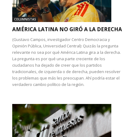
COLUMNISTAS
AMÉRICA LATINA NO GIRÓ A LA DERECHA
(Gustavo Campos, investigador Centro Democracia y
Opinión Pública, Universidad Central): Quizás la pregunta
relevante no sea por qué América Latina gira a la derecha.
La pregunta es por qué una parte creciente de los
ciudadanos ha dejado de creer que los partidos
tradicionales, de izquierda o de derecha, pueden resolver
los problemas que más les preocupan. Ahí podría estar el
verdadero cambio político de la región.