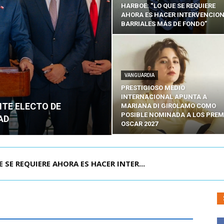
HARBOE: “LO QUE SE REQUIERE
AHORA ES HACER INTERVENCIO
BARRIALES MÁS DE FONDO”
VANGUARDIA
PRESTIGIOSO MEDIO
INTERNACIONAL APUNTA A
NTE ELECTO DE
MARIANA DI GIROLAMO COMO
POSIBLE NOMINADA A LOS PREM
AD
OSCAR 2027
POR IPC: “LA ECONOMÍA SE ESTÁ ENC...