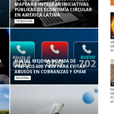
MAPEAR E INTEGRAR INICIATIVAS
PÚBLICAS DE ECONOMÍA CIRCULAR
EN AMÉRICA LATINA
TECNOLOGÍA
T
VI
D
SU
A
SUBTEL MEJORA NORMA DE
PREFIJOS 600 Y 809 PARA EVITAR
ABUSOS EN COBRANZAS Y SPAM
NACIONAL
T
N
D
PO
VI.