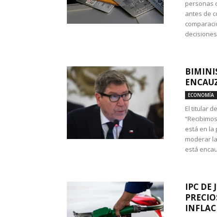
personas c
antes de co
comparació
decisione
BIMINI
ENCAUZ
ECONOMÍA
El titular 
“Recibimos
está en la
moderar la
está encau
IPC DE 
PRECIO
INFLAC