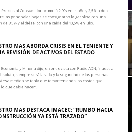
de Precios al Consumidor acumuló 2,9% en el año y 3,5% a doce
re las principales bajas se consignaron la gasolina con una
 de 8,5% y el diésel con una caída del 13,5% en julio.
STRO MAS ABORDA CRISIS EN EL TENIENTE Y
A REVISIÓN DE ACTIVOS DEL ESTADO
de Economía y Minería dijo, en entrevista con Radio ADN, “nuestra
absoluta, siempre será la vida y la seguridad de las personas.
si esa medida se tenía que tomar teniendo los costos que
 lo que debía hacer”.
STRO MAS DESTACA IMACEC: “RUMBO HACIA
ONSTRUCCIÓN YA ESTÁ TRAZADO”