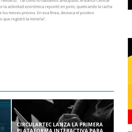
 remarcó: “Tal como lo habíamos anticipado, el Banco Central
e la actividad económica repuntó en junio, quebrando la racha
e los meses previos. En esa línea, destaca el positivo
que registró la minería”.
CIRCULARTEC LANZA LA PRIMERA
PLATAFORMA INTERACTIVA PARA