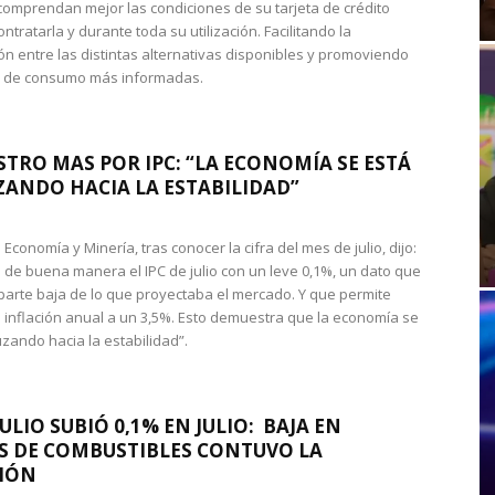
omprendan mejor las condiciones de su tarjeta de crédito
ntratarla y durante toda su utilización. Facilitando la
n entre las distintas alternativas disponibles y promoviendo
s de consumo más informadas.
STRO MAS POR IPC: “LA ECONOMÍA SE ESTÁ
ANDO HACIA LA ESTABILIDAD”
de Economía y Minería, tras conocer la cifra del mes de julio, dijo:
 de buena manera el IPC de julio con un leve 0,1%, un dato que
 parte baja de lo que proyectaba el mercado. Y que permite
 inflación anual a un 3,5%. Esto demuestra que la economía se
zando hacia la estabilidad”.
JULIO SUBIÓ 0,1% EN JULIO: BAJA EN
S DE COMBUSTIBLES CONTUVO LA
IÓN