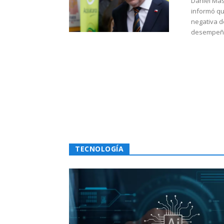
Daniel Mas
informó qu
negativa d
desempeño 
TECNOLOGÍA