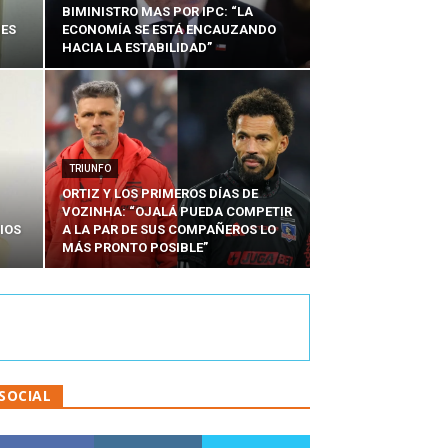
BIMINISTRO MAS POR IPC: “LA
NES
ECONOMÍA SE ESTÁ ENCAUZANDO
HACIA LA ESTABILIDAD”
TRIUNFO
ORTIZ Y LOS PRIMEROS DÍAS DE
VOZINHA: “OJALÁ PUEDA COMPETIR
IOS
A LA PAR DE SUS COMPAÑEROS LO
MÁS PRONTO POSIBLE”
SOCIAL