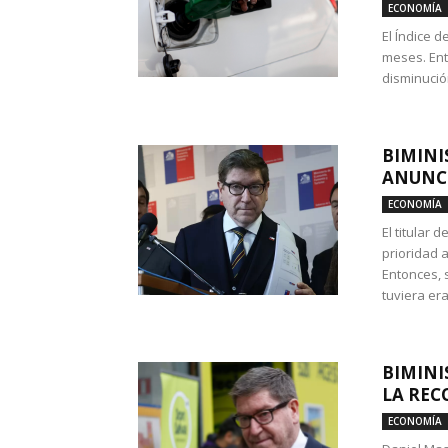
ECONOMÍA
El Índice 
meses. Ent
disminución
BIMINI
ANUNCI
ECONOMÍA
El titular 
prioridad 
Entonces, 
tuviera era
BIMINI
LA REC
ECONOMÍA