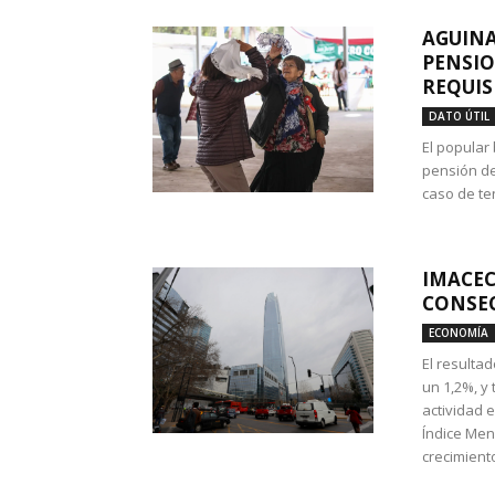
AGUINA
PENSIO
REQUIS
DATO ÚTIL
El popular
pensión de
caso de te
IMACEC
CONSEC
ECONOMÍA
El resulta
un 1,2%, y
actividad 
Índice Men
crecimiento