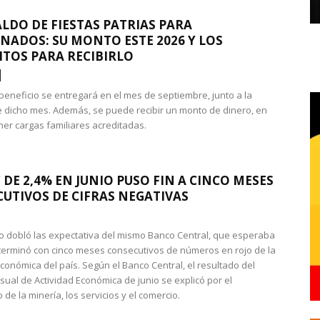
LDO DE FIESTAS PATRIAS PARA
NADOS: SU MONTO ESTE 2026 Y LOS
ITOS PARA RECIBIRLO
 beneficio se entregará en el mes de septiembre, junto a la
 dicho mes. Además, se puede recibir un monto de dinero, en
ner cargas familiares acreditadas.
 DE 2,4% EN JUNIO PUSO FIN A CINCO MESES
UTIVOS DE CIFRAS NEGATIVAS
do dobló las expectativa del mismo Banco Central, que esperaba
 terminó con cinco meses consecutivos de números en rojo de la
económica del país. Según el Banco Central, el resultado del
sual de Actividad Económica de junio se explicó por el
 de la minería, los servicios y el comercio.