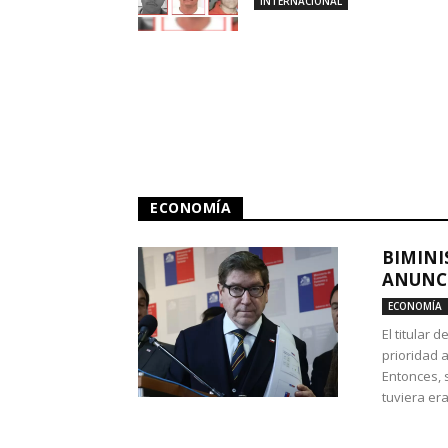
INTERNACIONAL
ECONOMÍA
BIMINI
ANUNCI
ECONOMÍA
El titular 
prioridad 
Entonces, 
tuviera era