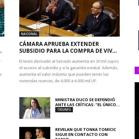
NACIONAL
CÁMARA APRUEBA EXTENDER
.
SUBSIDIO PARA LA COMPRA DE VIV...
r
El texto derivado al Senado aumenta en 30 mil cupos
el acceso al subsidio y a la garantía estatal. Además,
o
aumenta el valor máximo que pueden tener las
viviendas nuevas, de 4.000 a 6.000 mil UF.
MINISTRA DUCO SE DEFENDIÓ
ANTE LAS CRÍTICAS: “EL ÚNICO...
TRIUNFO
REVELAN QUE TONKA TOMICIC
SIGUE EN CONTACTO CON