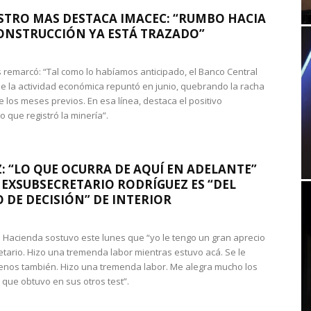
STRO MAS DESTACA IMACEC: “RUMBO HACIA
ONSTRUCCIÓN YA ESTÁ TRAZADO”
 remarcó: “Tal como lo habíamos anticipado, el Banco Central
e la actividad económica repuntó en junio, quebrando la racha
e los meses previos. En esa línea, destaca el positivo
que registró la minería”.
: “LO QUE OCURRA DE AQUÍ EN ADELANTE”
 EXSUBSECRETARIO RODRÍGUEZ ES “DEL
 DE DECISIÓN” DE INTERIOR
 de Hacienda sostuvo este lunes que “yo le tengo un gran aprecio
etario. Hizo una tremenda labor mientras estuvo acá. Se le
nos también. Hizo una tremenda labor. Me alegra mucho los
 que obtuvo en sus otros test”.