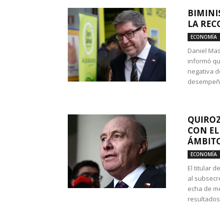
BIMINI
LA REC
ECONOMÍA
Daniel Mas
informó qu
negativa d
desempeño 
QUIROZ
CON EL
ÁMBITO
ECONOMÍA
El titular
al subsecr
echa de me
resultados