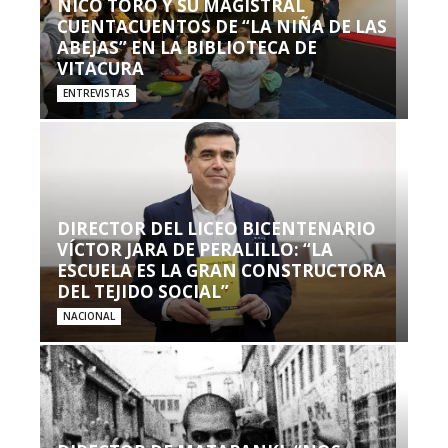
NICO TORO Y SU MAGISTRAL
CUENTACUENTOS DE “LA NIÑA DE LAS
ABEJAS” EN LA BIBLIOTECA DE
VITACURA
ENTREVISTAS
DIRECTOR DEL LICEO BICENTENARIO
VÍCTOR JARA DE PERALILLO: “LA
ESCUELA ES LA GRAN CONSTRUCTORA
DEL TEJIDO SOCIAL”
NACIONAL