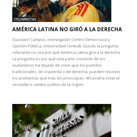
COLUMNISTAS
AMÉRICA LATINA NO GIRÓ A LA DERECHA
(Gustavo Campos, investigador Centro Democracia y
Opinión Pública, Universidad Central): Quizás la pregunta
relevante no sea por qué América Latina gira a la derecha.
La pregunta es por qué una parte creciente de los
ciudadanos ha dejado de creer que los partidos
tradicionales, de izquierda o de derecha, pueden resolver
los problemas que más les preocupan. Ahí podría estar el
verdadero cambio político de la región.