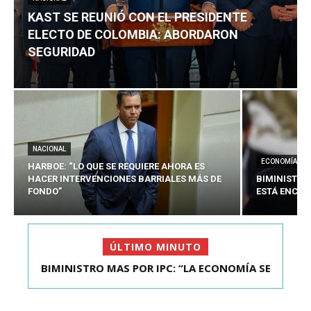
KAST SE REUNIÓ CON EL PRESIDENTE
ELECTO DE COLOMBIA: ABORDARON
SEGURIDAD
NACIONAL
ECONOMÍA
HARBOE: “LO QUE SE REQUIERE AHORA ES
HACER INTERVENCIONES BARRIALES MÁS DE
BIMINISTRO
FONDO”
ESTÁ ENCAU
ÚLTIMO MINUTO
BIMINISTRO MAS POR IPC: “LA ECONOMÍA SE
KAST SE REUNIÓ CON EL PRESIDENTE ELECTO DE
ESTÁ ENC...
COLOMBIA: A...