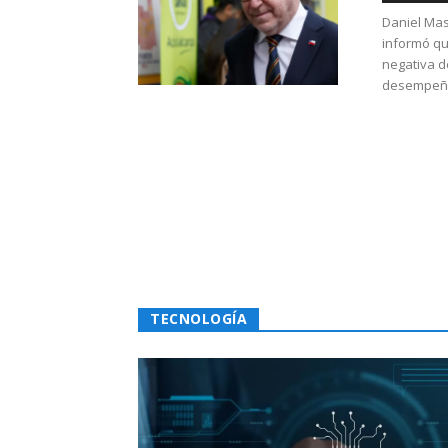
Daniel Mas
informó qu
negativa d
desempeño 
TECNOLOGÍA