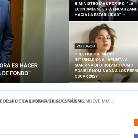
BIMINISTRO MAS POR IPC: “LA
ECONOMÍA SE ESTÁ ENCAUZAN
HACIA LA ESTABILIDAD”
VANGUARDIA
PRESTIGIOSO MEDIO
INTERNACIONAL APUNTA A
HORA ES HACER
MARIANA DI GIROLAMO COMO
POSIBLE NOMINADA A LOS PREM
 DE FONDO”
OSCAR 2027
UELA DE TAILANDIA DEJA AL MENOS NUEVE MU...