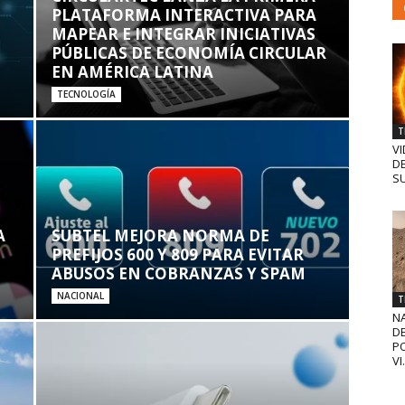
PLATAFORMA INTERACTIVA PARA
MAPEAR E INTEGRAR INICIATIVAS
PÚBLICAS DE ECONOMÍA CIRCULAR
EN AMÉRICA LATINA
TECNOLOGÍA
T
VI
D
SU
A
SUBTEL MEJORA NORMA DE
PREFIJOS 600 Y 809 PARA EVITAR
ABUSOS EN COBRANZAS Y SPAM
NACIONAL
T
N
D
PO
VI.