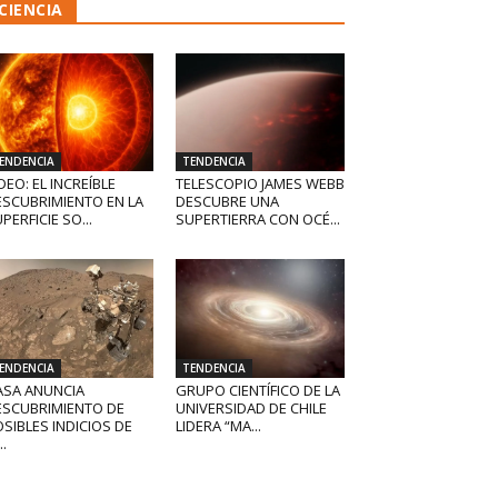
CIENCIA
ENDENCIA
TENDENCIA
DEO: EL INCREÍBLE
TELESCOPIO JAMES WEBB
ESCUBRIMIENTO EN LA
DESCUBRE UNA
PERFICIE SO...
SUPERTIERRA CON OCÉ...
ENDENCIA
TENDENCIA
ASA ANUNCIA
GRUPO CIENTÍFICO DE LA
ESCUBRIMIENTO DE
UNIVERSIDAD DE CHILE
SIBLES INDICIOS DE
LIDERA “MA...
..