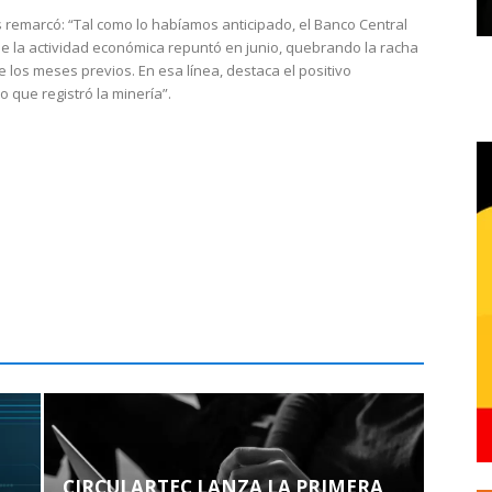
 remarcó: “Tal como lo habíamos anticipado, el Banco Central
e la actividad económica repuntó en junio, quebrando la racha
e los meses previos. En esa línea, destaca el positivo
que registró la minería”.
CIRCULARTEC LANZA LA PRIMERA