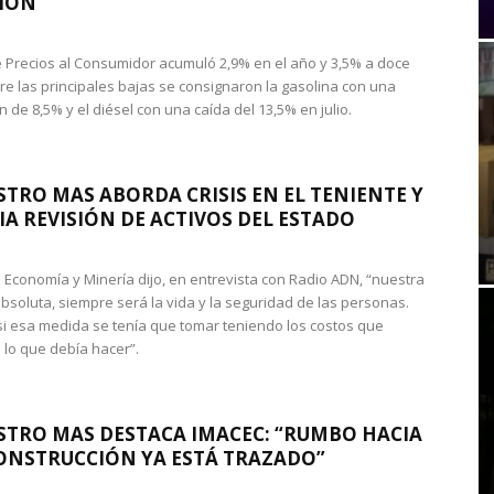
IÓN
de Precios al Consumidor acumuló 2,9% en el año y 3,5% a doce
re las principales bajas se consignaron la gasolina con una
 de 8,5% y el diésel con una caída del 13,5% en julio.
STRO MAS ABORDA CRISIS EN EL TENIENTE Y
A REVISIÓN DE ACTIVOS DEL ESTADO
de Economía y Minería dijo, en entrevista con Radio ADN, “nuestra
absoluta, siempre será la vida y la seguridad de las personas.
si esa medida se tenía que tomar teniendo los costos que
 lo que debía hacer”.
STRO MAS DESTACA IMACEC: “RUMBO HACIA
ONSTRUCCIÓN YA ESTÁ TRAZADO”