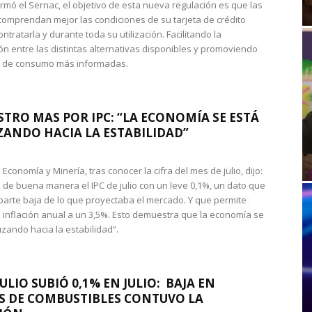
rmó el Sernac, el objetivo de esta nueva regulación es que las
omprendan mejor las condiciones de su tarjeta de crédito
ntratarla y durante toda su utilización. Facilitando la
n entre las distintas alternativas disponibles y promoviendo
s de consumo más informadas.
STRO MAS POR IPC: “LA ECONOMÍA SE ESTÁ
ANDO HACIA LA ESTABILIDAD”
de Economía y Minería, tras conocer la cifra del mes de julio, dijo:
 de buena manera el IPC de julio con un leve 0,1%, un dato que
 parte baja de lo que proyectaba el mercado. Y que permite
 inflación anual a un 3,5%. Esto demuestra que la economía se
zando hacia la estabilidad”.
JULIO SUBIÓ 0,1% EN JULIO: BAJA EN
S DE COMBUSTIBLES CONTUVO LA