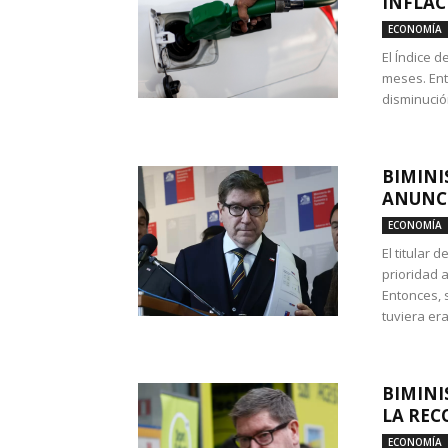
INFLAC
ECONOMÍA
El Índice 
meses. Ent
disminución
BIMINI
ANUNCI
ECONOMÍA
El titular 
prioridad 
Entonces, 
tuviera era
BIMINI
LA REC
ECONOMÍA