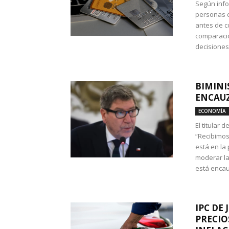
Según info
personas c
antes de co
comparació
decisione
BIMINI
ENCAUZ
ECONOMÍA
El titular 
“Recibimos
está en la
moderar la
está encau
IPC DE 
PRECIO