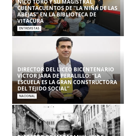
NICO TORO Y SU MAGISTRAL
CUENTACUENTOS DE “LA NIÑA DE LAS
ABEJAS” EN LA BIBLIOTECA DE
VITACURA
ENTREVISTAS
DIRECTOR DEL LICEO BICENTENARIO
VÍCTOR JARA DE PERALILLO: “LA
ESCUELA ES LA GRAN CONSTRUCTORA
DEL TEJIDO SOCIAL”
NACIONAL