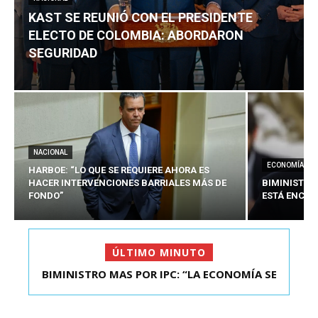
KAST SE REUNIÓ CON EL PRESIDENTE
ELECTO DE COLOMBIA: ABORDARON
SEGURIDAD
NACIONAL
ECONOMÍA
HARBOE: “LO QUE SE REQUIERE AHORA ES
HACER INTERVENCIONES BARRIALES MÁS DE
BIMINISTRO
FONDO”
ESTÁ ENCAU
ÚLTIMO MINUTO
BIMINISTRO MAS POR IPC: “LA ECONOMÍA SE
KAST SE REUNIÓ CON EL PRESIDENTE ELECTO DE
ESTÁ ENC...
COLOMBIA: A...