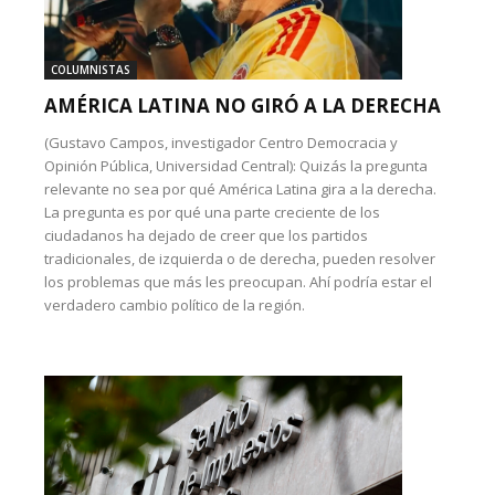
COLUMNISTAS
AMÉRICA LATINA NO GIRÓ A LA DERECHA
(Gustavo Campos, investigador Centro Democracia y
Opinión Pública, Universidad Central): Quizás la pregunta
relevante no sea por qué América Latina gira a la derecha.
La pregunta es por qué una parte creciente de los
ciudadanos ha dejado de creer que los partidos
tradicionales, de izquierda o de derecha, pueden resolver
los problemas que más les preocupan. Ahí podría estar el
verdadero cambio político de la región.